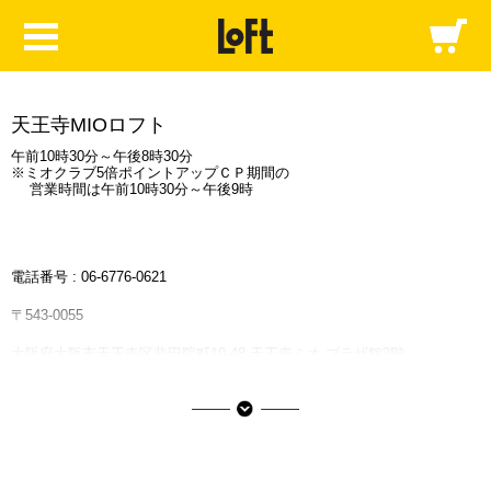
天王寺MIOロフト
午前10時30分～午後8時30分
※ミオクラブ5倍ポイントアップＣＰ期間の
営業時間は午前10時30分～午後9時
電話番号 :
06-6776-0621
〒543-0055
大阪府大阪市天王寺区悲田院町10-48 天王寺ミオ プラザ館3階
JR線・大阪メトロ御堂筋線・大阪メトロ谷町線「天王寺駅」7番出口より
徒歩3分 大阪市営谷町線「阿倍野駅」1番出口より徒歩9分 近鉄南大阪線
「大阪阿部野橋駅」 天王寺口出口より徒歩5分
天王寺ミオの情報はこちら
■ご利用可能な決済サービス