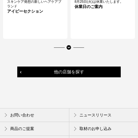
スキンケア発想の新しいヘアケアブ
8月25日(火)は休業いたします。
ランド
休業日のご案内
アイピーセクション
他の店舗を探す
名作絵画とキャラクターのステッカ
ツートーンカラーがおしゃれ
お問い合わせ
ニュースリリース
ー
ブックバンドペンケース
ちょことミュージアム in天王
寺MIOロフト
商品のご提案
取材のお申し込み