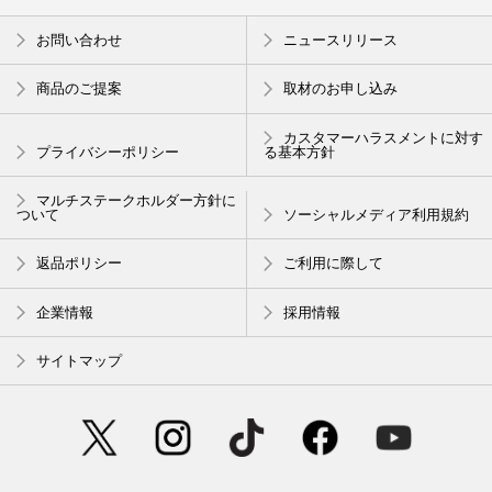
蒸れの不快感からさようなら！
手に取ると離せなくなる、究極の癒
お問い合わせ
ニュースリリース
SHOKZ オープンイヤー・骨
し系ジョークグッズ
見た目は完全に豆腐！『ぷにっ
伝導イヤホン
こ 木綿豆腐』スクイーズ
商品のご提案
取材のお申し込み
カスタマーハラスメントに対す
プライバシーポリシー
る基本方針
マルチステークホルダー方針に
ついて
ソーシャルメディア利用規約
返品ポリシー
ご利用に際して
企業情報
採用情報
サイトマップ
イラストレーターやデザイナーが手
medicube × FOREVER:CHERRY
掛ける、持っているだけで気分が上
新色追加！メディキューブリボ
がるショッピングバッグ
ンチェリー美ツヤブラシ