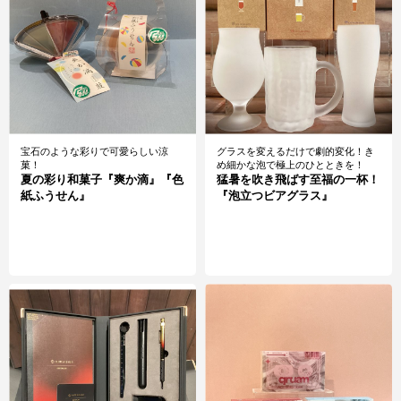
宝石のような彩りで可愛らしい涼
グラスを変えるだけで劇的変化！き
菓！
め細かな泡で極上のひとときを！
夏の彩り和菓子『爽か滴』『色
猛暑を吹き飛ばす至福の一杯！
紙ふうせん』
『泡立つビアグラス』