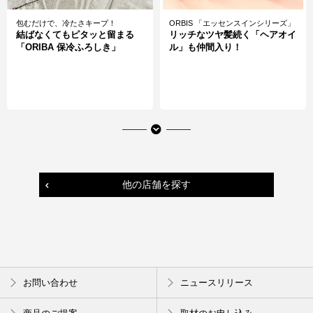
包むだけで、冷たさキープ！
ORBIS 「エッセンスインシリーズ」
結ばなくてもピタッと留まる
リッチなツヤ髪続く「ヘアオイ
「ORIBA 保冷ふろしき」
ル」も仲間入り！
他の店舗を探す
韓国発・MEDICUBEの話題作！
VASILISA 大人のかき氷の香り
お問い合わせ
ニュースリリース
毎日の美容習慣にプラスしたい
グレイス ルージュ ノスタルジ
「PDRNピンクセラム」
ックアイス オードパルファム