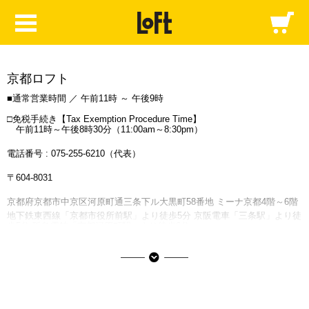
京都ロフト
■通常営業時間 ／ 午前11時 ～ 午後9時
□免税手続き【Tax Exemption Procedure Time】
午前11時～午後8時30分（11:00am～8:30pm）
電話番号 :
075-255-6210
（代表）
〒604-8031
京都府京都市中京区河原町通三条下ル大黒町58番地 ミーナ京都4階～6階
地下鉄東西線「京都市役所前駅」より徒歩5分 京阪電車「三条駅」より徒
歩5分 阪急電鉄「京都河原町駅」より徒歩6分
ミーナ京都の情報（契約駐車場）はこちら
■ご利用可能な決済サービス