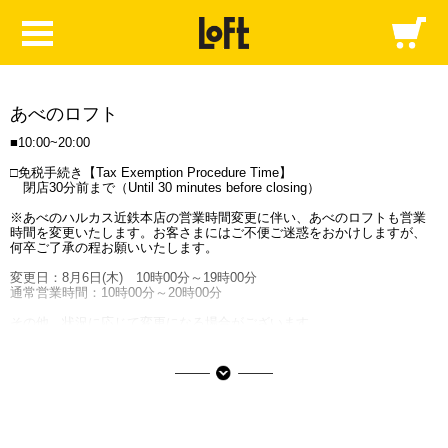
あべのロフト
■10:00~20:00
□免税手続き【Tax Exemption Procedure Time】
閉店30分前まで（Until 30 minutes before closing）
※あべのハルカス近鉄本店の営業時間変更に伴い、あべのロフトも営業
時間を変更いたします。お客さまにはご不便ご迷惑をおかけしますが、
何卒ご了承の程お願いいたします。
変更日：8月6日(木) 10時00分～19時00分
通常営業時間：10時00分～20時00分
その他、状況に応じて変更になる場合がございます。
ご不便をおかけいたしますが、何卒ご了承くださいますようお願い申し
上げます。
電話番号 :
06-6625-6210
（代表）
〒545-6007