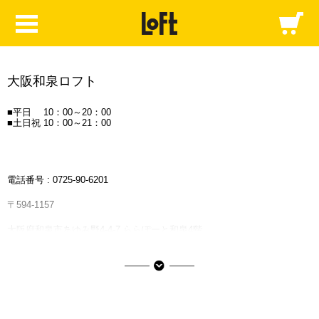
大阪和泉ロフト
■平日 10：00～20：00
■土日祝 10：00～21：00
電話番号 :
0725-90-6201
〒594-1157
大阪府和泉市あゆみ野4-4-7 ららぽーと和泉4階
泉北高速鉄道「和泉中央駅」よりバスで約15分、車の場合「岸和田和泉
IC」を降りて約3分
ららぽーと和泉の情報はこちら
■ご利用可能な決済サービス