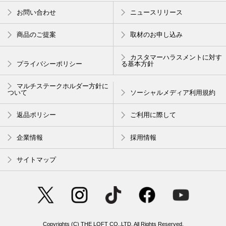
摘みたてのローズの雫が奏でる、み
しっかり対策をして猛暑を乗り切ろ
お問い合わせ
ニュースリリース
ずみずしい輝き
う !
fwee ローズオブセッションス
〜 紫外線対策グッズ 〜
テイフィットティント
商品のご提案
取材のお申し込み
カスタマーハラスメントに対す
プライバシーポリシー
る基本方針
マルチステークホルダー方針に
ついて
ソーシャルメディア利用規約
返品ポリシー
ご利用に際して
企業情報
採用情報
サイトマップ
暑い日のお出かけの必需品
保冷剤いろいろ！
Copyrights (C) THE LOFT CO.,LTD. All Rights Reserved.