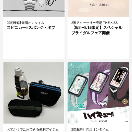
2階腕時計売場オンタイム
2階アクセサリー売場 THE KISS
スピニカー×スポンジ・ボブ
【8/8〜8/16限定】スペシャル
ブライダルフェア開催
ステッカーやTシャツなどが大集合
B-SIDE LABEL（ビーサイドレーベ
B-SIDE LABEL雑貨展
ル）
【予告】ステッカー特別販売会
おでかけで活用できる便利アイテム
2階腕時計売場オンタイム