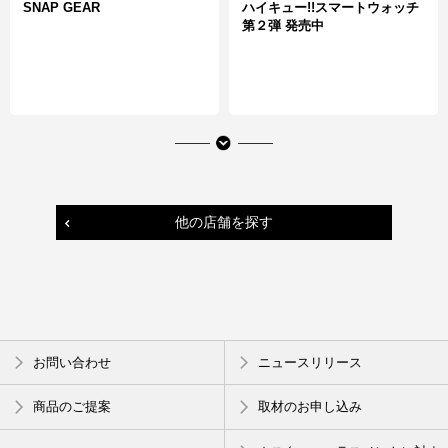
SNAP GEAR
ハイキュー!!スマートウォッチ
第２弾 発売中
他の店舗を探す
KATOKOA mamoru (カトコア マモ
暑い季節の必需品
お問い合わせ
ニュースリリース
ル)
ポップな保冷剤
絶滅危惧種刺繍エコバッグ
POP UP
商品のご提案
取材のお申し込み