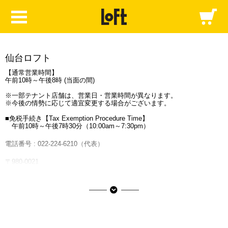
仙台ロフト
【通常営業時間】
午前10時～午後8時 (当面の間)
※一部テナント店舗は、営業日・営業時間が異なります。
※今後の情勢に応じて適宜変更する場合がございます。
■免税手続き【Tax Exemption Procedure Time】
午前10時～午後7時30分（10:00am～7:30pm）
電話番号 :
022-224-6210
（代表）
〒980-0021
宮城県仙台市青葉区中央1-10-10
仙台市営地下鉄「仙台駅」中央1出口よりすぐ JR線「仙台駅」西口より
徒歩3分（仙台駅西口中央地下歩道直結）
提携駐車場情報はこちら
■ご利用可能な決済サービス