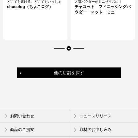
どこでも書ける、どこでもいっしょ
人気パウダーがミニサイズに！
chocolog（ちょこログ）
チャコット フィニッシングパ
ウダー マット ミニ
他の店舗を探す
あのお菓子がフェイスパウダーに！
新感覚フェイスパウダー
お問い合わせ
ニュースリリース
クラブ すっぴんパウダー パ
＆ｂｅ マットハイライター
インアメの香り
商品のご提案
取材のお申し込み