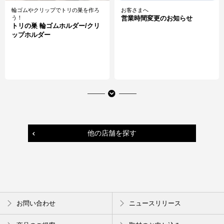
輪ゴムやクリップでトリの巣を作ろ
お客さまへ
う！
営業時間変更のお知らせ
トリの巣 輪ゴムホルダー/クリ
ップホルダー
他の店舗を探す
暑い日にごくごく飲みたい
たっぷり5面収納ペンケース
お問い合わせ
ニュースリリース
美味しいアイスコーヒーを味わ
ペンケース mitte（ミッテ）
う