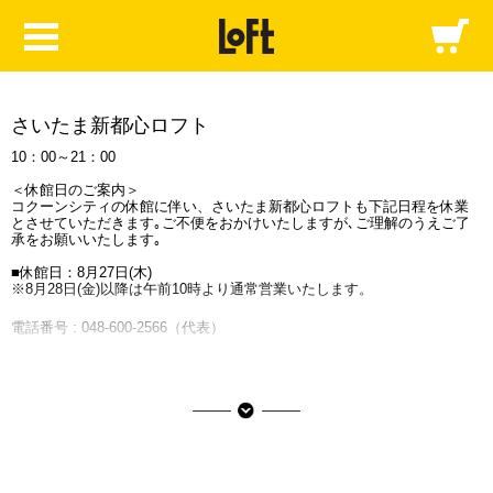
さいたま新都心ロフト
10：00～21：00
＜休館日のご案内＞
コクーンシティの休館に伴い、さいたま新都心ロフトも下記日程を休業
とさせていただきます｡ご不便をおかけいたしますが､ご理解のうえご了
承をお願いいたします｡
■休館日：8月27日(木)
※8月28日(金)以降は午前10時より通常営業いたします。
電話番号 :
048-600-2566
（代表）
〒330-9559
埼玉県さいたま市大宮区吉敷町4-267-2 コクーン1 北館2階
JR線「さいたま新都心駅」東口より徒歩3分
コクーンシティの情報はこちら
■ご利用可能な決済サービス