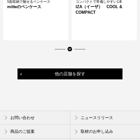
5面収納で魅せるペンケース
コンパクトで常備しやすい1本
mitteのペンケース
IZA（イーザ） COOL &
COMPACT
他の店舗を探す
人気シリーズ キスシュガー スクラ
c r u r o クルロ
お問い合わせ
ニュースリリース
ブから新商品が登場！
カラースタンプペン
レブロン キスシュガーアイス
スクラブ 001ピュアミント
商品のご提案
取材のお申し込み