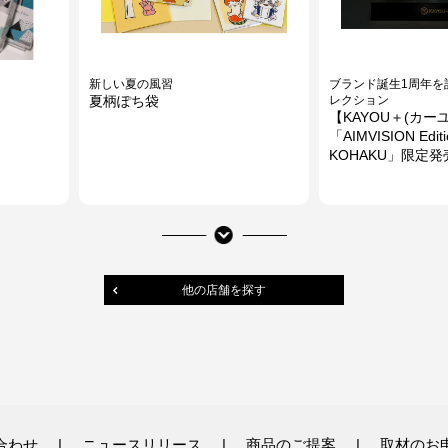
新しい夏の風習
ブランド誕生1周年を
）
夏柄ぽち袋
レクション
【KAYOU＋(カー
「AIMVISION Edit
KOHAKU」限定発
他の店舗を探す
酷暑を乗り切るために
ちょっとしたギフト
合わせ
ニュースリリース
商品のご提案
取材のお