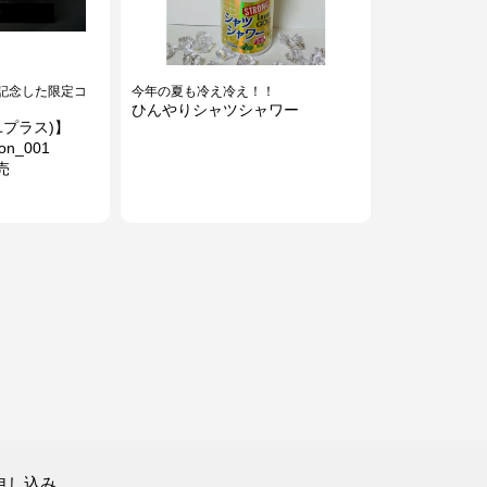
記念した限定コ
今年の夏も冷え冷え！！
ひんやりシャツシャワー
ユプラス)】
ion_001
売
かわいいハンカチで笑顔になあれ
申し込み