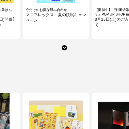
名前はんこ
今だけのお得な組み合わせ
【開催中】『戦姫絶
マニフレックス 夏の快眠キャン
Ｖ』POP UP SHOP i
(日)開催】
8月15日(土)のご
ペーン
会
て
～期間限定開催～
【おさんぽイベント
ウェイブ
【開催中】マインドウェイブ キ
にゃんすけ＆しば
】
ャラクターショップ
くる