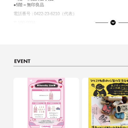
●5階＝無印良品
電話番号 :
0422-23-6210（代表）
〒180-0004
東京都武蔵野市吉祥寺本町1-10-1
JR線・京王井の頭線「吉祥寺駅」北口より徒歩5分
提携駐車場情報はこちら
■ご利用可能な決済サービス
決済サービスアイコンについて