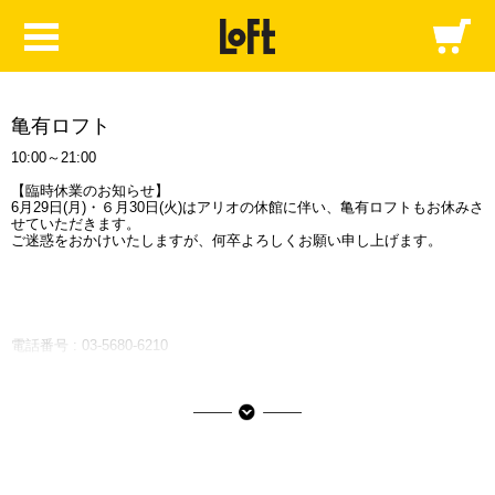
亀有ロフト
10:00～21:00
【臨時休業のお知らせ】
6月29日(月)・６月30日(火)はアリオの休館に伴い、亀有ロフトもお休みさ
せていただきます。
ご迷惑をおかけいたしますが、何卒よろしくお願い申し上げます。
電話番号 :
03-5680-6210
〒125-0061
東京都葛飾区亀有3-49-3 アリオ亀有2階
JR線「亀有駅」南口より徒歩7分
アリオ亀有情報はこちら