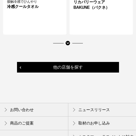
接触冷感でひんやり
リカバリーウェア
冷感クールタオル
BAKUNE（バクネ）
他の店舗を探す
安心安全の次世代バッテリーです
金沢涼菓くずきり
お問い合わせ
ニュースリリース
準個体バッテリー
商品のご提案
取材のお申し込み