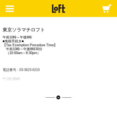
東京ソラマチロフト
午前10時～午後9時
■免税手続き■
【Tax Exemption Procedure Time】
午前10時～午後8時30分
（10:00am～8:30pm）
電話番号 :
03-3623-6210
〒131-0045
東京都墨田区押上1-1-2 東京スカイツリータウン・ソラマチ イーストヤ
ード3階
半蔵門線・都営浅草線・京成押上線「押上駅」直結(B3出口方面改札)
東京ソラマチ(R)の情報はこちら
■ご利用可能な決済サービス