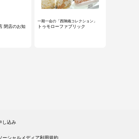
一期一会の「西陣織コレクション」
店 閉店のお知
トゥモローファブリック
の技術
畳みやすさを記憶する
申し込み
Spatto Shut（スパットシャッ
ト）
ソーシャルメディア利用規約