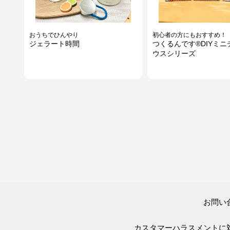
おうちでひんやり
初心者の方にもおすすめ！
ジェラート時間
つくるんです®DIYミニ
ウスシリーズ
軽量＆大判傘がおすすめ
パワーアップして登場！
お問い
IZA LARGE＆HOOK(イーザ
CANMAKE MARKET
ラージアンドフック)
カスタマーハラスメントに