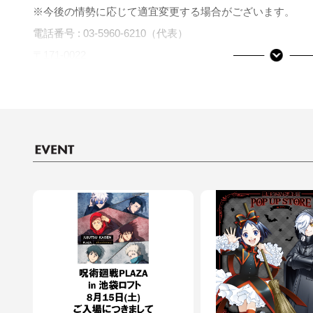
※今後の情勢に応じて適宜変更する場合がございます。
電話番号 :
03-5960-6210（代表）
〒171-0022
東京都豊島区南池袋1-28-1 ヨドバシ池袋ビル内 LINKS IK
JR線・有楽町線・副都心線・丸ノ内線・東武東上線・西武
■ご利用可能な決済サービス
決済サービスアイコンについて