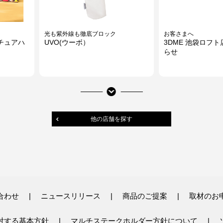
光も紫外線も徹底ブロック
お客さまへ
チュアハ
UVO(ウーボ）
3DME 池袋ロフト
らせ
他の店舗を探す
新登場！！
色鮮やかな横浜捺染
合わせ
ニュースリリース
商品のご提案
取材のお
ヒッパーズモンチッチ
濱文様の手ぬぐい
COLORS：Wink Series
対する基本方針
マルチステークホルダー方針について