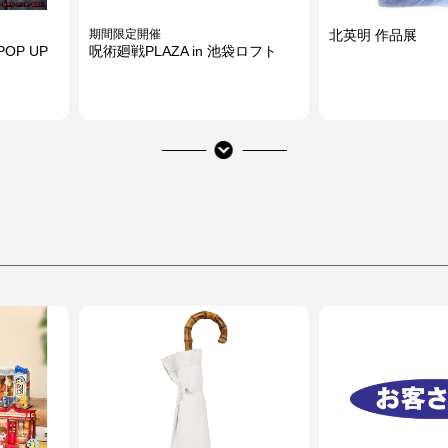
期間限定開催
北英明 作品展
OP UP
呪術廻戦PLAZA in 池袋ロフト
期間限定開催
章 蛇神』
名探偵コナンプラザ in 池袋ロフ
フト
ト