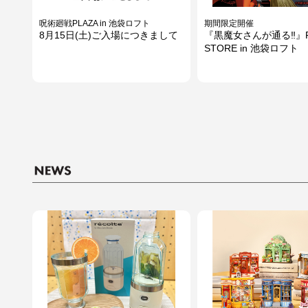
呪術廻戦PLAZA in 池袋ロフト
期間限定開催
8月15日(土)ご入場につきまして
『黒魔女さんが通る‼』P
STORE in 池袋ロフト
期間限定開催
期間限定開催
忘却バッテリーPLAZA in 池袋ロ
『劇場版モノノ怪 第三
フト
POP UP STORE in ロ