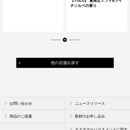
【YOLU】 夏限定ミント&ライ
チソルベの香り
他の店舗を探す
冷たいおやつ
頭皮スクラブや頭皮ミスト、髪の速
お問い合わせ
ニュースリリース
ティーシャーベット
乾スプレーまで
真夏のヘアケアアイテム！
商品のご提案
取材のお申し込み
カスタマーハラスメントに対す