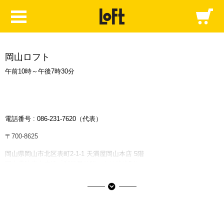
岡山ロフト
午前10時～午後7時30分
電話番号 :
086-231-7620
（代表）
〒700-8625
岡山県岡山市北区表町2-1-1 天満屋岡山本店 5階
岡山電軌東山本線「郵便局前駅」より徒歩5分
天満屋岡山本店の情報はこちら
■ご利用可能な決済サービス