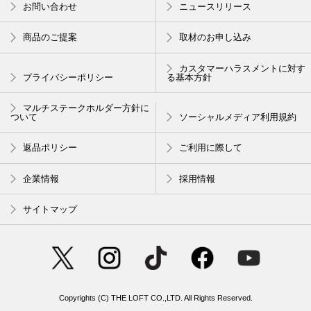
＼日本限定／ フレッシュライムの香
がんばる手肌にうるおいを
お問い合わせ
ニュースリリース
り
「トリートメントハンドクリー
ラゴム 朝用 / 夜用洗顔料
ム」シリーズ
商品のご提案
取材のお申し込み
カスタマーハラスメントに対す
プライバシーポリシー
る基本方針
マルチステークホルダー方針に
ついて
ソーシャルメディア利用規約
返品ポリシー
ご利用に際して
企業情報
採用情報
サイトマップ
鮮度そのまま "生アロエ"
ネイチャーリパブリック 『ブ
ルーアロエ ポアパッド』
Copyrights (C) THE LOFT CO.,LTD. All Rights Reserved.