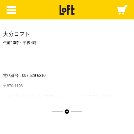
大分ロフト
午前10時～午後8時
電話番号 :
097-529-6210
〒870-1198
大分県大分市大字玉沢字楠本755-1 トキハわさだタウン2街区2階
JR線「南大分駅」より車で約10分
トキハわさだタウンの情報はこちら
■ご利用可能な決済サービス