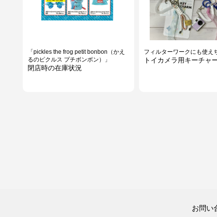
「pickles the frog petit bonbon（かえ
フィルターワークにも使え
るのピクルス プチボンボン）」
トイカメラ用キーチャ
閉店時の在庫状況
夏に負けない総仕上げ
畳みにくさのイライラを解消
お問い
メイクキープミスト
形状記憶折りたたみ傘