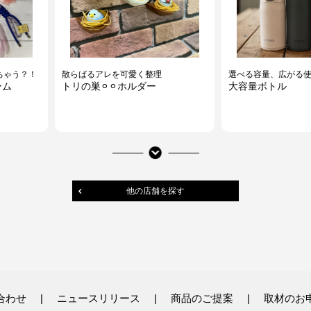
ちゃう？！
散らばるアレを可愛く整理
選べる容量、広がる
ーム
トリの巣⚪︎⚪︎ホルダー
大容量ボトル
他の店舗を探す
♪
この時期にぴったりの保冷カバー
機能的で自分らしい
合わせ
ニュースリリース
商品のご提案
取材のお
保冷パウチドリンクカバー
アクセサリーウォ