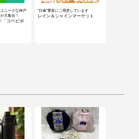
でユニークな神戸
"日傘"豊富にご用意しています
ズが大集合！
レイン＆シャインマーケット
ド「コベピポ
！