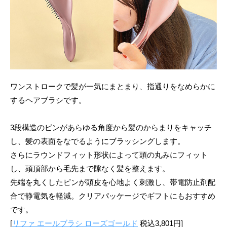
ワンストロークで髪が一気にまとまり、指通りをなめらかに
するヘアブラシです。
3段構造のピンがあらゆる角度から髪のからまりをキャッチ
し、髪の表面をなでるようにブラッシングします。
さらにラウンドフィット形状によって頭の丸みにフィット
し、頭頂部から毛先まで隙なく髪を整えます。
先端を丸くしたピンが頭皮を心地よく刺激し、帯電防止剤配
合で静電気を軽減。クリアパッケージでギフトにもおすすめ
です。
[
リファ エールブラシ ローズゴールド
税込3,801円]