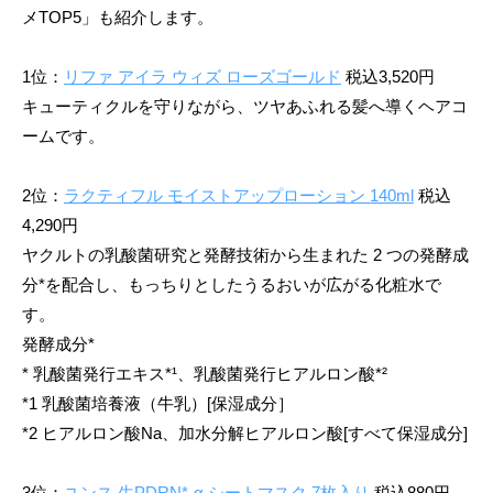
メTOP5」も紹介します。
1位：
リファ アイラ ウィズ ローズゴールド
税込3,520円
キューティクルを守りながら、ツヤあふれる髪へ導くヘアコ
ームです。
2位：
ラクティフル モイストアップローション 140ml
税込
4,290円
ヤクルトの乳酸菌研究と発酵技術から生まれた 2 つの発酵成
分*を配合し、もっちりとしたうるおいが広がる化粧⽔で
す。
発酵成分*
* 乳酸菌発行エキス*¹、乳酸菌発行ヒアルロン酸*²
*1 乳酸菌培養液（牛乳）[保湿成分］
*2 ヒアルロン酸Na、加水分解ヒアルロン酸[すべて保湿成分]
3位：
ユンス 生PDRN*-α シートマスク 7枚入り
税込880円