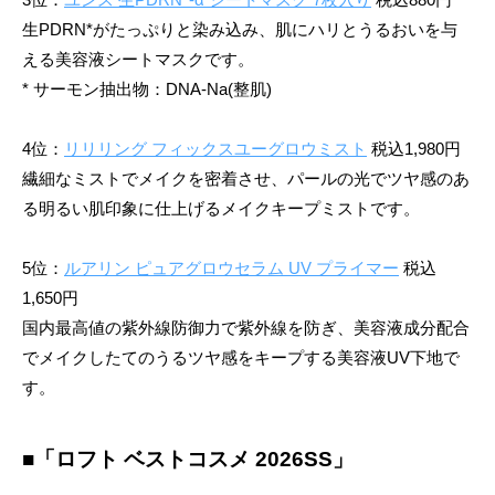
生PDRN*がたっぷりと染み込み、肌にハリとうるおいを与
える美容液シートマスクです。
* サーモン抽出物：DNA-Na(整肌)
4位：
リリリング フィックスユーグロウミスト
税込1,980円
繊細なミストでメイクを密着させ、パールの光でツヤ感のあ
る明るい肌印象に仕上げるメイクキープミストです。
5位：
ルアリン ピュアグロウセラム UV プライマー
税込
1,650円
国内最高値の紫外線防御力で紫外線を防ぎ、美容液成分配合
でメイクしたてのうるツヤ感をキープする美容液UV下地で
す。
■「ロフト ベストコスメ 2026SS」