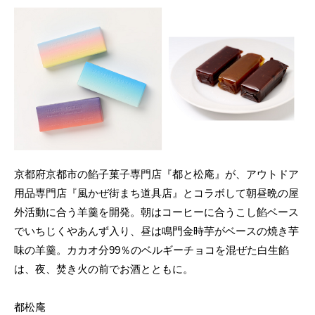
京都府京都市の餡子菓子専門店『都と松庵』が、アウトドア
用品専門店『風かぜ街まち道具店』とコラボして朝昼晩の屋
外活動に合う羊羹を開発。朝はコーヒーに合うこし餡ベース
でいちじくやあんず入り、昼は鳴門金時芋がベースの焼き芋
味の羊羹。カカオ分99％のベルギーチョコを混ぜた白生餡
は、夜、焚き火の前でお酒とともに。
都松庵