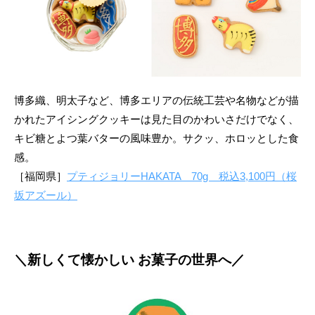
博多織、明太子など、博多エリアの伝統工芸や名物などが描
かれたアイシングクッキーは見た目のかわいさだけでなく、
キビ糖とよつ葉バターの風味豊か。サクッ、ホロッとした食
感。
［福岡県］
プティジョリーHAKATA 70g 税込3,100円（桜
坂アズール）
＼新しくて懐かしい お菓子の世界へ／