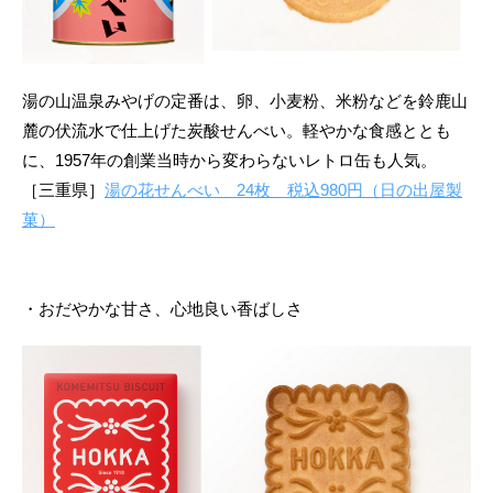
湯の山温泉みやげの定番は、卵、小麦粉、米粉などを鈴鹿山
麓の伏流水で仕上げた炭酸せんべい。軽やかな食感ととも
に、1957年の創業当時から変わらないレトロ缶も人気。
［三重県］
湯の花せんべい 24枚 税込980円（日の出屋製
菓）
・おだやかな甘さ、心地良い香ばしさ