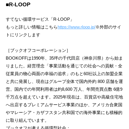
■R-LOOP
すてない循環サービス「R-LOOP」
もっと詳しい情報はこちら
https://www.rloop.jp/
※外部のサイ
トにリンクします
［ブックオフコーポレーション］
BOOKOFFは1990年、35坪の千代田店（神奈川県）から始ま
りました。経営理念「事業活動を通じての社会への貢献・全
従業員の物心両面の幸福の追求」のもと60社以上の加盟企業
と共に発展し、現在はグループ全体で国内外約 800 店舗を運
営。国内での年間利用者は約8,600 万人、年間売買点数 6億9
千万点を超えています。2025年現在は、百貨店や高級住宅地
へ出店するプレミアムサービス事業のほか、アメリカ合衆国
やマレーシア・カザフスタン共和国での海外事業にも積極的
に取り組んでいます。
ブックオフが考える循環型社会：