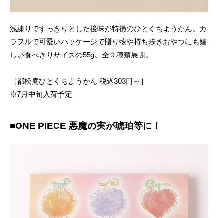
浅練りですっきりとした後味が特徴のひとくちようかん。カ
ラフルで可愛いパッケージで贈り物や持ち歩きおやつにも嬉
しい食べきりサイズの55g。全９種類展開。
［都松庵ひとくちようかん 税込303円～］
※7月中旬入荷予定
■ONE PIECE 悪魔の実が琥珀等に！