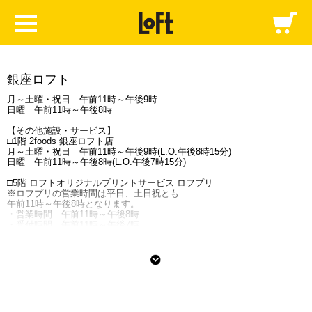
銀座ロフト
月～土曜・祝日 午前11時～午後9時
日曜 午前11時～午後8時
【その他施設・サービス】
□1階 2foods 銀座ロフト店
月～土曜・祝日 午前11時～午後9時(L.O.午後8時15分)
日曜 午前11時～午後8時(L.O.午後7時15分)
□5階 ロフトオリジナルプリントサービス ロフプリ
※ロフプリの営業時間は平日、土日祝とも
午前11時～午後8時となります。
・営業時間 午前11時～午後8時
・受付時間 午前11時～午後7時
□3階 免税受付時間
□Tax Exemption Procedure Time
・月～土曜・祝日 Mon–Sat & Public Holidays
午前11時～午後8時（11:00am～8:00pm）
・日曜 Sunday 午前11時～午後7時（11:00am～7:00pm）
※なお今後の情勢に応じて適宜変更する場合がございます。