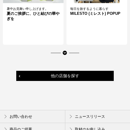
暑中お見舞い申し上げます。
毎日を旅するように暮らす
夏のご挨拶に、ひと結びの華や
MILESTO (ミレスト) POPUP
ぎを
他の店舗を探す
ミニマルで便利な道具たち
冷やして、飲んで、この1本。
お問い合わせ
ニュースリリース
TENT POP-UP SECTION
STICOL(スティコル)2in1ボト
ル
商品のご提案
取材のお申し込み