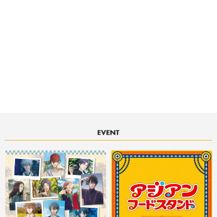
電話番号 :
03-3562-6210
（代表）
〒104-0061
東京都中央区銀座2-4-6 銀座ベルビア館1階～5階
東京メトロ 銀座駅 C8・C9出口から徒歩3分 / 東京メトロ 銀座一丁目駅 5
番出口から徒歩1分 /JR 有楽町駅 中央口から徒歩4分
銀座ベルビア館の情報はこちら
■ご利用可能な決済サービス
決済サービスアイコンについて