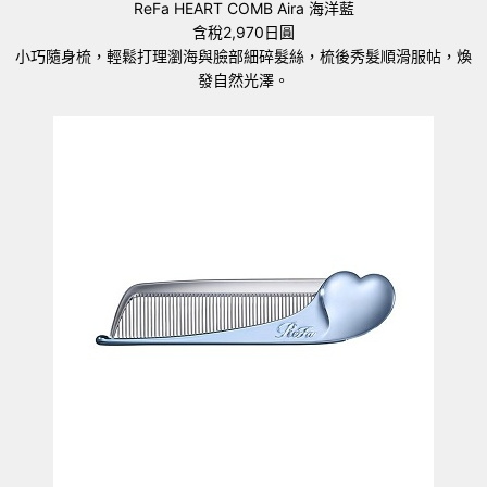
ReFa HEART COMB Aira 海洋藍
含稅2,970日圓
小巧隨身梳，輕鬆打理瀏海與臉部細碎髮絲，梳後秀髮順滑服帖，煥
發自然光澤。