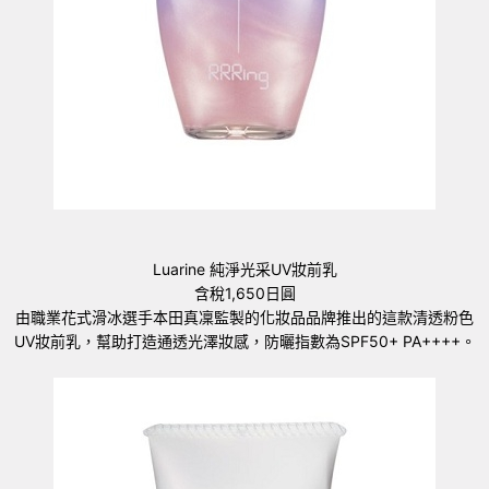
Luarine 純淨光采UV妝前乳
含稅1,650日圓
由職業花式滑冰選手本田真凜監製的化妝品品牌推出的這款清透粉色
UV妝前乳，幫助打造通透光澤妝感，防曬指數為SPF50+ PA++++。