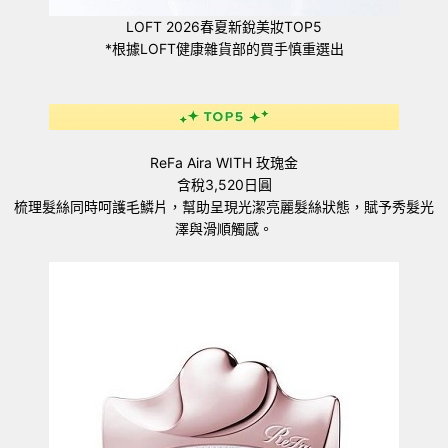
LOFT 2026春夏新銳美妝TOP5
*根據LOFT健康雜貨部的買手慎重選出
ReFa Aira WITH 玫瑰金
含稅3,520日圓
梳理髮絲同時呵護毛鱗片，幫助呈現光潔亮麗髮絲狀態，賦予秀髮光
澤與滑順觸感。