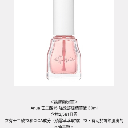
＜護膚類榜首＞
Anua 壬二酸15 強效舒緩精華液 30ml
含稅2,581日圓
含有壬二酸*3和CICA成分（積雪草萃取物）*3，有助於調節肌膚的
水油平衡。