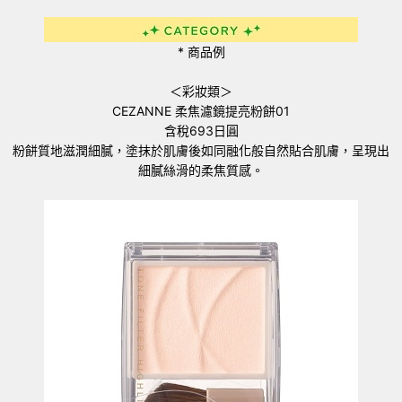
* 商品例
＜彩妝類＞
CEZANNE 柔焦濾鏡提亮粉餅01
含稅693日圓
粉餅質地滋潤細膩，塗抹於肌膚後如同融化般自然貼合肌膚，呈現出
細膩絲滑的柔焦質感。