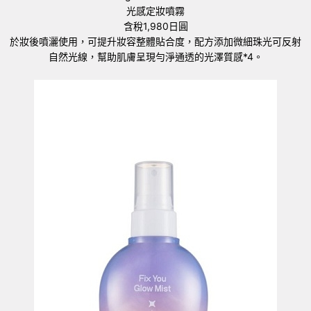
光感定妝噴霧
含稅1,980日圓
於妝後噴灑使用，可提升妝容整體貼合度，配方添加微細珠光可反射
自然光線，幫助肌膚呈現勻淨通透的光澤質感*4。