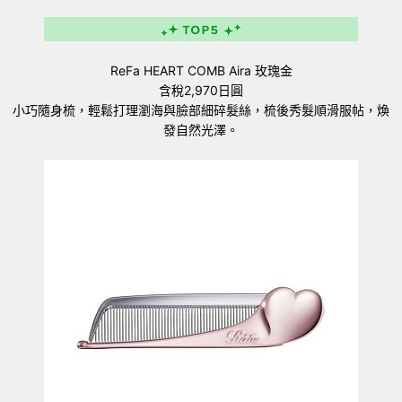
ReFa HEART COMB Aira 玫瑰金
含稅2,970日圓
小巧隨身梳，輕鬆打理瀏海與臉部細碎髮絲，梳後秀髮順滑服帖，煥
發自然光澤。