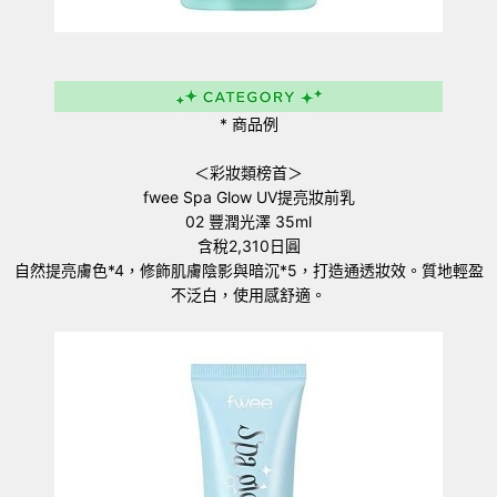
* 商品例
＜彩妝類榜首＞
fwee Spa Glow UV提亮妝前乳
02 豐潤光澤 35ml
含稅2,310日圓
自然提亮膚色*4，修飾肌膚陰影與暗沉*5，打造通透妝效。質地輕盈
不泛白，使用感舒適。