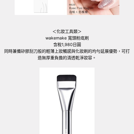
＜化妝工具類＞
wakemake 寬頭粉底刷
含稅1,980日圓
同時兼備矽膠刮刀般的輕薄上妝觸感與化妝刷的均勻延展優勢，可打
造無厚重負擔的清透乾淨妝容。