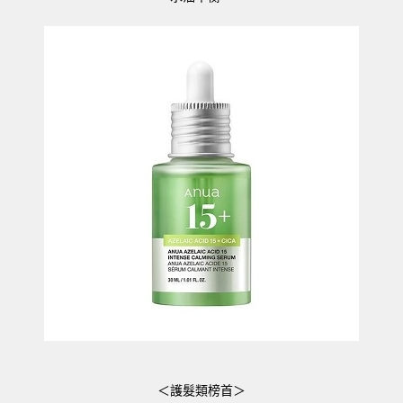
＜護髮類榜首＞