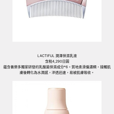
LACTIFUL 潤澤保濕乳液
含稅4,290日圓
蘊含養樂多獨家研發的乳酸菌保濕成分*6。質地柔滑偏濃稠，接觸肌
膚後轉化為水潤感，滲透迅速，易被肌膚吸收。