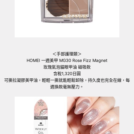
＜手部護理類＞
HOMEI 一週美甲 MG30 Rose Fizz Magnet
玫瑰氣泡貓眼甲油 磁吸款
含稅1,320日圓
可撕拉凝膠美甲油，輕輕一撕就能輕鬆卸除，持久度也完全在線，每
週換款毫無壓力。