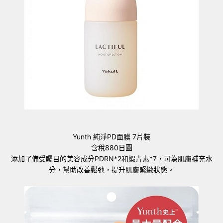
Yunth 純淨PD面膜 7片裝
含稅880日圓
添加了備受矚目的美容成分PDRN*2和蝦青素*7，可為肌膚補充水
分，幫助改善鬆弛，提升肌膚緊緻狀態。