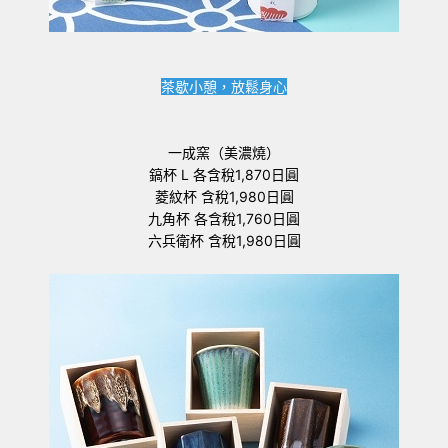
茶歇小憩，放鬆身心
一成窯（美濃燒）
鎬杯 L 各含稅1,870日圓
菱紋杯 含稅1,980日圓
九角杯 各含稅1,760日圓
六兵衛杯 含稅1,980日圓