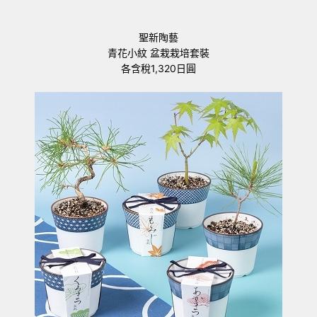
聖新陶藝
青花小紋 盆栽栽培套裝
各含稅1,320日圓