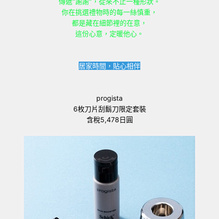
傳遞"謝謝"，從來不止一種形狀。
你在挑選禮物時的每一絲慎重，
都是藏在細節裡的在意，
這份心意，定暖他心。
居家時間，貼心相伴
progista
6枚刀片刮鬍刀限定套裝
含稅5,478日圓