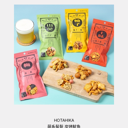
HOTAHIKA
萌系髻髮 炭烤魷魚