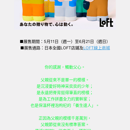
■展售期間：5月11日（週一）至6月21日（週日）
■展售通路：日本全國LOFT店鋪及
LOFT
線上商城
你的感謝，觸動父心。
父親從來不是單一的模樣。
是沉浸愛好時神采奕奕的少年；
是永遠把脊背挺得筆直的榜樣；
是為工作拼盡全力的實幹家；
也是保溫杯裡泡枸杞的「養生達人」。
正因為父親的模樣千差萬別，
父親節從來沒有標準答案。