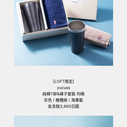
[LOFT限定]
yucuss
純棉T卹&褲子套裝 均碼
灰色 / 橄欖綠 / 海軍藍
各含稅3,960日圓