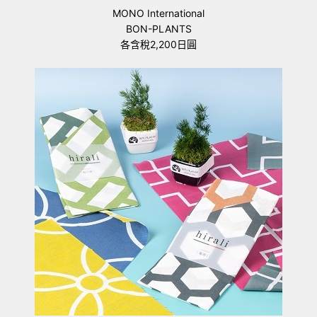
MONO International
BON-PLANTS
各含稅2,200日圓