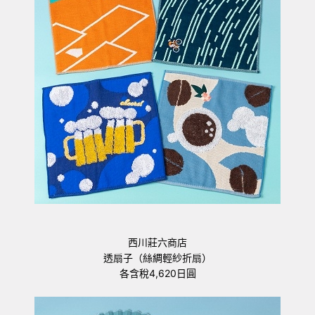
西川莊六商店
透扇子（絲綢輕紗折扇）
各含稅4,620日圓