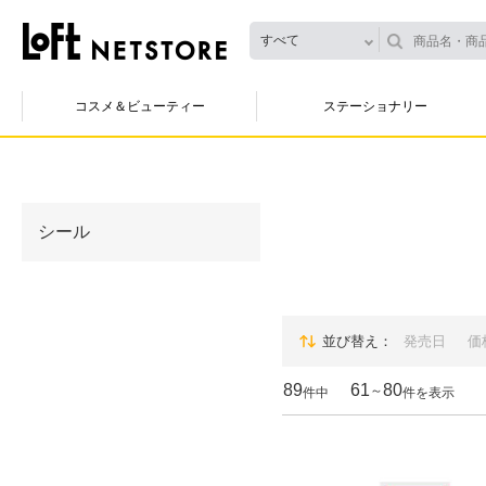
すべて
コスメ＆ビューティー
ステーショナリー
シール
並び替え
発売日
価
89
61
80
～
件中
件を表示