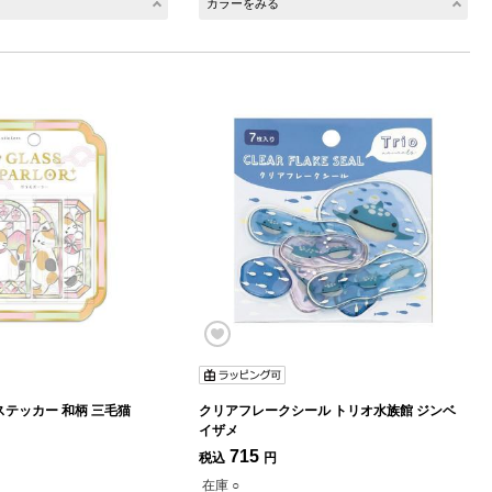
カラーをみる
グラスパーラーステッカー 和柄 三毛猫
クリアフレークシール トリオ水族館 ジンベ
イザメ
715
税込
円
在庫 ○