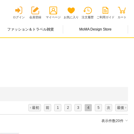
ログイン
会員登録
マイページ
お気に入り
注文履歴
ご利用ガイド
カート
ファッション＆トラベル雑貨
MoMA Design Store
最初
前
1
2
3
4
5
次
最後
表示件数20件