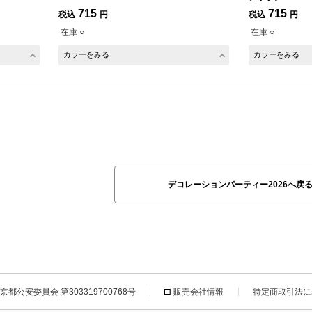
715
715
税込
円
税込
円
在庫 ○
在庫 ○
カラーをみる
カラーをみる
デコレーションパーティー2026へ戻
都公安委員会 第303319700768号
販売会社情報
特定商取引法に