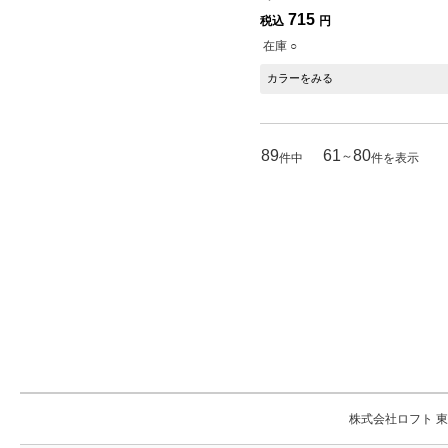
715
税込
円
在庫 ○
カラーをみる
89
61
80
～
件中
件を表示
株式会社ロフト 東京