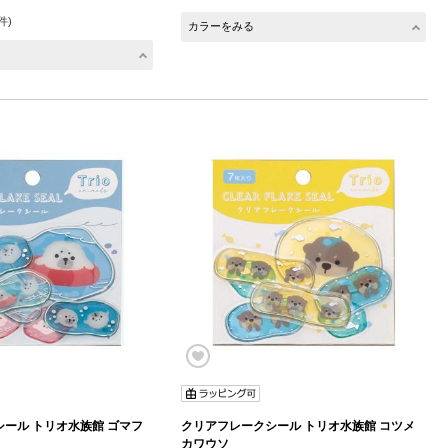
件)
カラーをみる
ール トリオ水族館 ゴマフ
クリアフレークシール トリオ水族館 コツメ
カワウソ