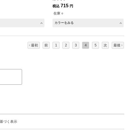
715
税込
円
在庫 ○
カラーをみる
最初
前
1
2
3
4
5
次
最後
る
基づく表示