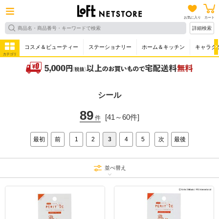
お気に入り
カート
詳細検索
コスメ＆ビューティー
ステーショナリー
ホーム＆キッチン
キャラク
カテゴリ
シール
89
[41～60件]
件
最初
前
1
2
3
4
5
次
最後
並べ替え