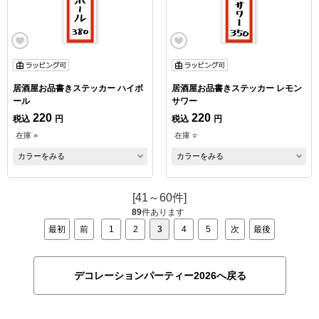
居酒屋お品書きステッカー ハイボ
居酒屋お品書きステッカー レモン
ール
サワー
220
220
税込
円
税込
円
在庫 ×
在庫 ○
カラーをみる
カラーをみる
[41～60件]
89
件あります
最初
前
1
2
3
4
5
次
最後
デコレーションパーティー2026へ戻る