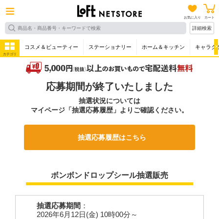
お気に入り
カート
詳細検索
コスメ＆ビューティー
ステーショナリー
ホーム＆キッチン
キャラク
カテゴリ
応募期間が終了いたしました
抽選状況については
マイページ「抽選応募履歴」よりご確認ください。
抽選応募履歴はこちら
ボンボンドロップシール抽選販売
抽選応募期間
：
2026年6月12日(金) 10時00分～