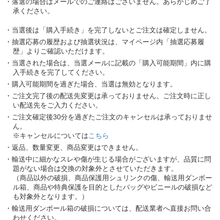
落選の場合はメールでのご連絡はございません。あらかじめご了
承ください。
当選後は「購入手続き」を完了しないとご注文は確定しません。
抽選応募の履歴および抽選状況は、マイページ内「抽選応募履
歴」よりご確認いただけます。
当選された場合は、当選メールに記載の「購入可能期間」内に購
入手続きを完了してください。
購入可能期間を過ぎた場合、当選は無効となります。
ご注文完了後の配送先変更は承っておりません。ご注文時に正し
い配送先をご入力ください。
ご注文確定後30分を過ぎたご注文のキャンセルは承っておりませ
ん。
※キャンセルについては
こちら
返品、数量変更、商品変更はできません。
輸送中に細かなスレや傷が生じる場合がございますが、品質に問
題がない場合は交換の対象外とさせていただきます。
（商品以外の破損、商品保護用シュリンクの傷、輸送用ダンボー
ル箱、商品や特典保護を目的としたバッグやビニールの破損など
も対象外となります。）
輸送用ダンボール箱の破損については、配送業者へ直接お問い合
わせください。