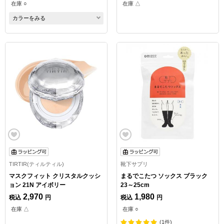
在庫 ○
在庫 △
カラーをみる
TIRTIR(ティルティル)
靴下サプリ
マスクフィット クリスタルクッシ
まるでこたつ ソックス ブラック
ョン 21N アイボリー
23～25cm
2,970
1,980
税込
円
税込
円
在庫 △
在庫 ○
(1件)