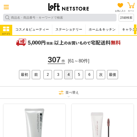
お気に入り
カート
詳細検索
コスメ＆ビューティー
ステーショナリー
ホーム＆キッチン
キャラク
カテゴリ
307
[61～80件]
件
最初
前
2
3
4
5
6
次
最後
並べ替え