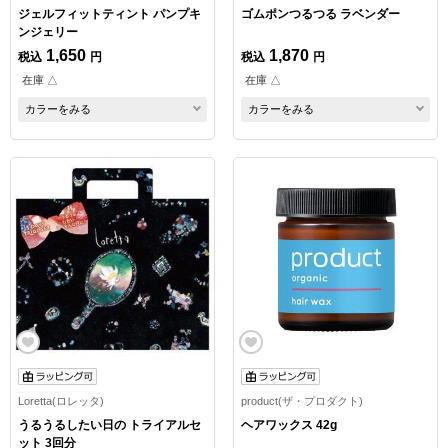
ジェルフィットティント パンプキ
ゴムポンつるつる ラベンダー
ンジェリー
1,650
1,870
税込
円
税込
円
在庫 △
在庫 △
カラーをみる
カラーをみる
Loretta(ロレッタ)
product(ザ・プロダクト)
うるうるしたい日の トライアルセ
ヘアワックス 42g
ット 3回分