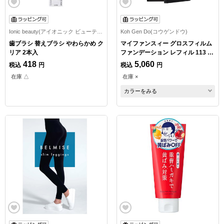
Ionic beauty(アイオニック ビューティー)
Koh Gen Do(コウゲンドウ)
歯ブラシ 替えブラシ やわらかめ ク
マイファンスィー グロスフィルム
リア 2本入
ファンデーション レフィル 113 オ
ークル
418
5,060
税込
円
税込
円
在庫 △
在庫 ×
カラーをみる