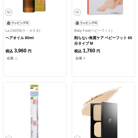
La CASTA(ラ・カスタ)
Baby Foot(ベビーフット)
ヘアオイル 80ml
削らない角質ケア ベビーフット 60
分タイプ M
3,960
1,760
税込
円
税込
円
在庫 △
在庫 ○