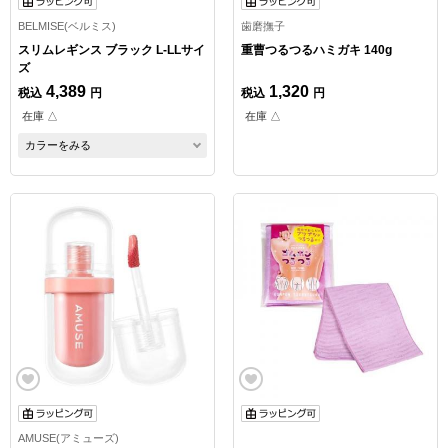
BELMISE(ベルミス)
歯磨撫子
スリムレギンス ブラック L-LLサイ
重曹つるつるハミガキ 140g
ズ
4,389
1,320
税込
円
税込
円
在庫 △
在庫 △
カラーをみる
AMUSE(アミューズ)