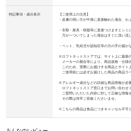
特記事項・成分表示
【ご使用上の注意】
・皮膚の弱い方が中身に直接触れた場合、か
・衣類・家具・樹脂等に直接つけますとシミ
万が一ついてしまった場合はすぐに洗い流
・ペット、乳幼児や認知症等の方の手の届か
※ロフトネットストアでは、サイト上に最新
メーカーの都合等により、商品規格・仕様(
このため、実際にお届けする商品とサイト上
ご使用前には必ずお届けした商品の商品ラベ
※アレルギー成分などの詳細な商品情報が必
ロフトネットストア窓口までお問い合わせ
ご質問いただいた内容に対して正確な情報を
その際は何卒ご容赦くださいませ。
※こちらの商品は食品につきキャンセル不可
みんなのレビュー