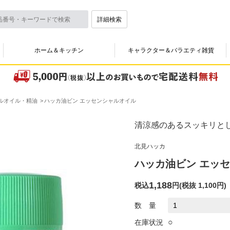
詳細検索
ホーム＆キッチン
キャラクター＆バラエティ雑貨
ルオイル・精油
ハッカ油ビン エッセンシャルオイル
清涼感のあるスッキリと
北見ハッカ
ハッカ油ビン エッ
1,188
税込
円
(
税抜 1,100円
)
数 量
○
在庫状況