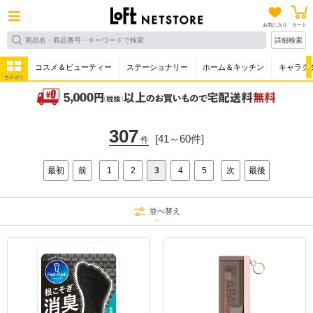
お気に入り
カート
詳細検索
コスメ＆ビューティー
ステーショナリー
ホーム＆キッチン
キャラク
カテゴリ
307
[41～60件]
件
最初
前
1
2
3
4
5
次
最後
並べ替え