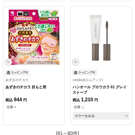
あずきのチカラ
rom&nd(ロムアンド)
あずきのチカラ 目もと用
ハンオール ブロウカラ 01 グレイ
ストープ
944
1,210
税込
円
税込
円
在庫 ×
在庫 △
カラーをみる
[41～60件]