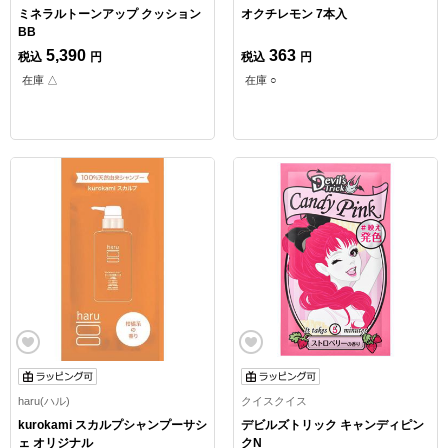
ミネラルトーンアップ クッション
オクチレモン 7本入
BB
5,390
363
税込
円
税込
円
在庫 △
在庫 ○
haru(ハル)
クイスクイス
kurokami スカルプシャンプーサシ
デビルズトリック キャンディピン
ェ オリジナル
クN