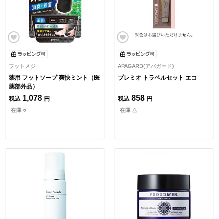
フットメジ
APAGARD(アパガード)
薬用 フットソープ 爽快ミント（医
プレミオ トラベルセット エコ
薬部外品）
1,078
858
税込
円
税込
円
在庫 ○
在庫 △