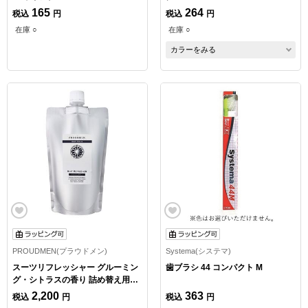
165
264
税込
円
税込
円
在庫 ○
在庫 ○
カラーをみる
PROUDMEN(プラウドメン)
Systema(システマ)
スーツリフレッシャー グルーミン
歯ブラシ 44 コンパクト M
グ・シトラスの香り 詰め替え用
300ml
2,200
363
税込
円
税込
円