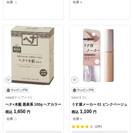
在庫 △
在庫 ○
naiad(ナイアード)
kiss(キス)
ヘナ+木藍 黒茶系 100g ヘアカラー
うす眉メーカー 01 ピンクベージュ
1,650
1,100
税込
円
税込
円
在庫 △
在庫 ○
(2件)