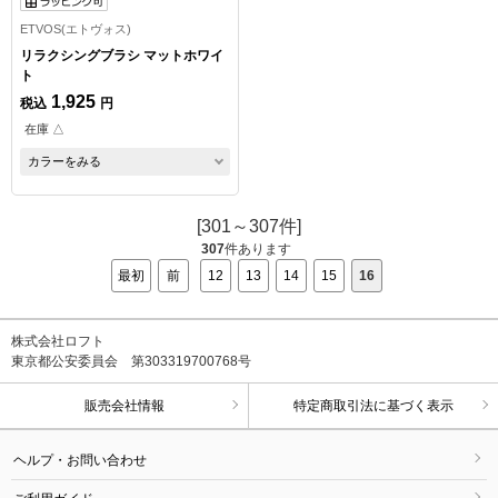
ETVOS(エトヴォス)
リラクシングブラシ マットホワイ
ト
1,925
税込
円
在庫 △
カラーをみる
[301～307件]
307
件あります
最初
前
12
13
14
15
16
株式会社ロフト
東京都公安委員会 第303319700768号
販売会社情報
特定商取引法に基づく表示
ヘルプ・お問い合わせ