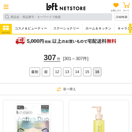
お気に入り
カート
詳細検索
コスメ＆ビューティー
ステーショナリー
ホーム＆キッチン
キャラク
カテゴリ
307
[301～307件]
件
最初
前
12
13
14
15
16
並べ替え