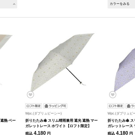
カラーをみる
Wpc.(ダブリュピーシー)
Wpc.(ダブリュピ
遮熱 ベー
折りたたみ傘 スリム晴雨兼用 遮光 遮熱 マー
折りたたみ傘 ス
ガレットレース ホワイト【ロフト限定】
ガレットレース
4,180
4,180
税込
円
税込
円