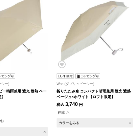
ーシー)
Wpc.(ダブリュピーシー)
ビー晴雨兼用 遮光 遮熱 ベー
折りたたみ傘 コンパクト晴雨兼用 遮光 遮熱
定】
ベージュ×ホワイト【ロフト限定】
3,740
税込
円
在庫 △
件)
カラーをみる