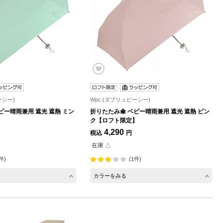
ーシー)
Wpc.(ダブリュピーシー)
ビー晴雨兼用 遮光 遮熱 ミン
折りたたみ傘 ベビー晴雨兼用 遮光 遮熱 ピン
】
ク【ロフト限定】
4,290
税込
円
在庫 △
件)
(1件)
カラーをみる