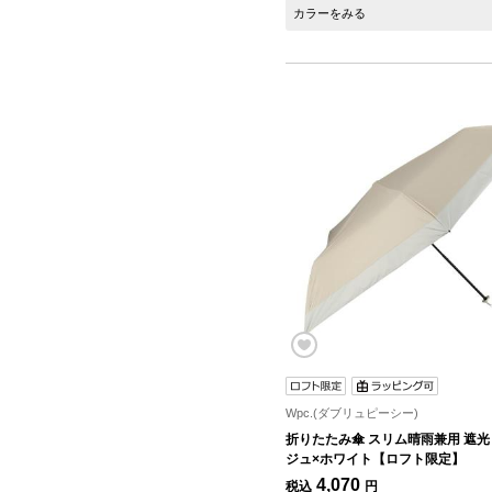
カラーをみる
Wpc.(ダブリュピーシー)
折りたたみ傘 スリム晴雨兼用 遮光 
ジュ×ホワイト【ロフト限定】
4,070
税込
円