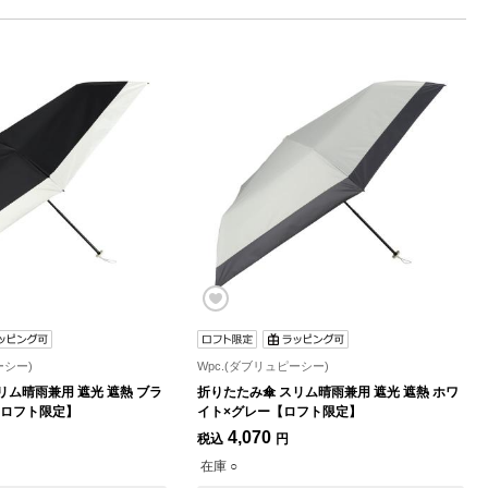
ーシー)
Wpc.(ダブリュピーシー)
リム晴雨兼用 遮光 遮熱 ブラ
折りたたみ傘 スリム晴雨兼用 遮光 遮熱 ホワ
【ロフト限定】
イト×グレー【ロフト限定】
4,070
税込
円
在庫 ○