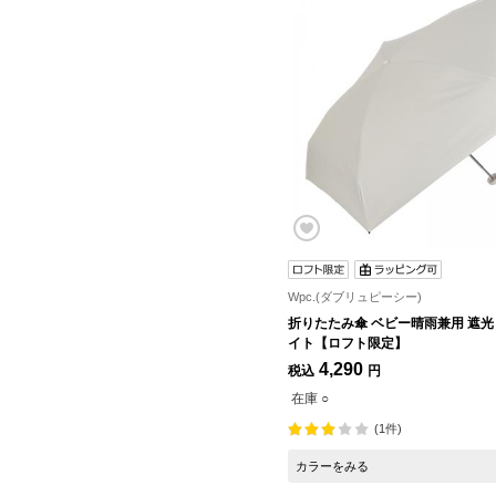
Wpc.(ダブリュピーシー)
折りたたみ傘 ベビー晴雨兼用 遮光 
イト【ロフト限定】
4,290
税込
円
在庫 ○
(1件)
カラーをみる