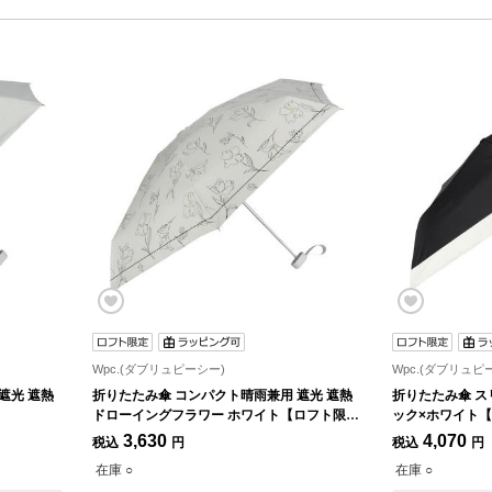
Wpc.(ダブリュピーシー)
Wpc.(ダブリュピ
遮光 遮熱
折りたたみ傘 コンパクト晴雨兼用 遮光 遮熱
折りたたみ傘 ス
ドローイングフラワー ホワイト【ロフト限
ック×ホワイト
定】
3,630
4,070
税込
円
税込
円
在庫 ○
在庫 ○