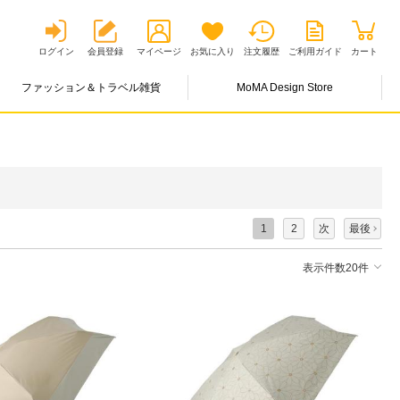
ログイン
会員登録
マイページ
お気に入り
注文履歴
ご利用ガイド
カート
ファッション＆トラベル雑貨
MoMA Design Store
1
2
次
最後
表示件数20件