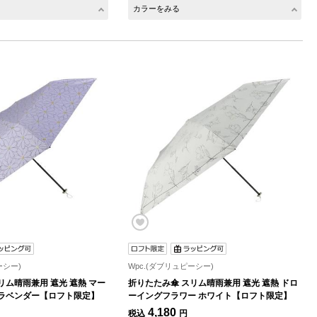
カラーをみる
ーシー)
Wpc.(ダブリュピーシー)
リム晴雨兼用 遮光 遮熱 マー
折りたたみ傘 スリム晴雨兼用 遮光 遮熱 ドロ
 ラベンダー【ロフト限定】
ーイングフラワー ホワイト【ロフト限定】
4,180
税込
円