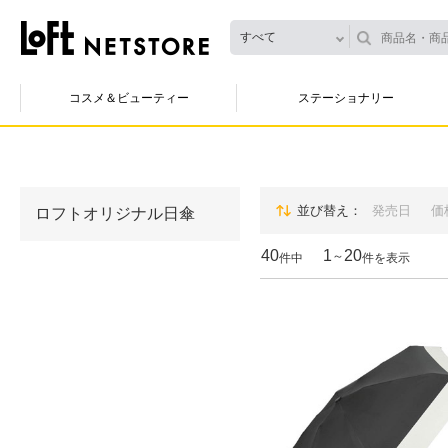
すべて
コスメ＆ビューティー
ステーショナリー
並び替え
発売日
価
ロフトオリジナル日傘
40
1
20
～
件中
件を表示