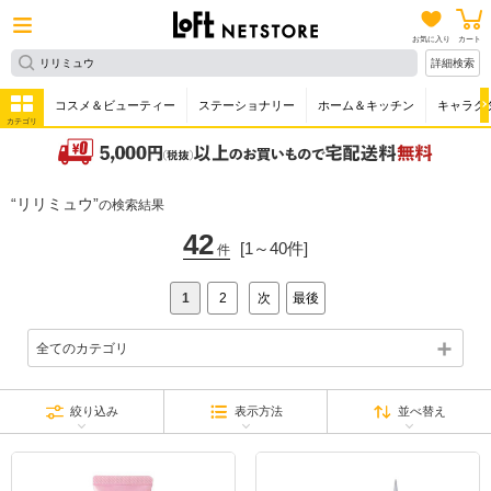
お気に入り
カート
詳細検索
コスメ＆ビューティー
ステーショナリー
ホーム＆キッチン
キャラク
カテゴリ
リリミュウ
の検索結果
42
[1～40件]
件
1
2
次
最後
全てのカテゴリ
絞り込み
表示方法
並べ替え