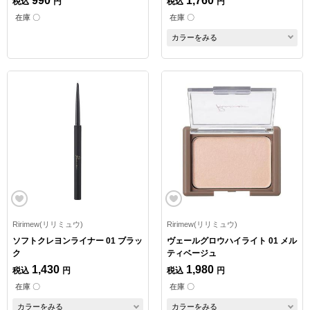
990
1,760
税込
円
税込
円
在庫 〇
在庫 〇
カラーをみる
Ririmew(リリミュウ)
Ririmew(リリミュウ)
ソフトクレヨンライナー 01 ブラッ
ヴェールグロウハイライト 01 メル
ク
ティベージュ
1,430
1,980
税込
円
税込
円
在庫 〇
在庫 〇
カラーをみる
カラーをみる