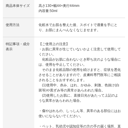
商品本体サイズ
高さ130×幅44×奥行44mm
内容量:50ml
使用方法
化粧水でお肌を整えた後、スポイトで適量を手にと
り、お肌にまんべんなくなじませます。
特記事項・成分
【ご使用上の注意】
表示
・お肌に異常が生じていないかよく注意して使用して
ください。
化粧品がお肌に合わないとき即ち次のような場合に
は、使用を中止してください。
そのまま化粧品類の使用を続けますと、症状を悪化
させることがありますので、皮膚科専門医等にご相談
されることをおすすめします。
(1)使用中、赤み、はれ、かゆみ、刺激、色抜け(白
斑等)や黒ずみ等の異常があらわれた場合。
(2)使用したお肌に、直接日光があたって上記のよ
うな異常があらわれた場合。
・傷やはれもの、しっしん等、異常のある部位にはお
使いにならないでください。
・ペット、乳幼児や認知症等の方の手の届く場所、直