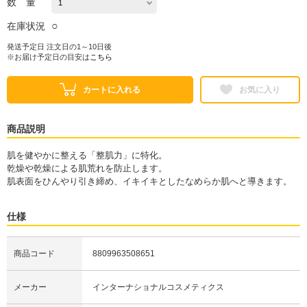
数 量
○
在庫状況
発送予定日 注文日の1～10日後
※お届け予定日の目安は
こちら
カートに入れる
お気に入り
商品説明
肌を健やかに整える「整肌力」に特化。
乾燥や乾燥による肌荒れを防止します。
肌表面をひんやり引き締め、イキイキとしたなめらか肌へと導きます。
仕様
商品コード
8809963508651
メーカー
インターナショナルコスメティクス