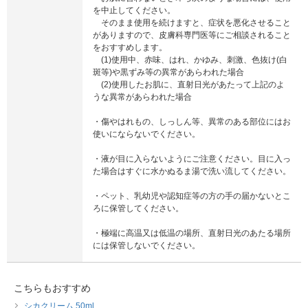
を中止してください。
そのまま使用を続けますと、症状を悪化させること
がありますので、皮膚科専門医等にご相談されること
をおすすめします。
(1)使用中、赤味、はれ、かゆみ、刺激、色抜け(白
斑等)や黒ずみ等の異常があらわれた場合
(2)使用したお肌に、直射日光があたって上記のよ
うな異常があらわれた場合
・傷やはれもの、しっしん等、異常のある部位にはお
使いにならないでください。
・液が目に入らないようにご注意ください。目に入っ
た場合はすぐに水かぬるま湯で洗い流してください。
・ペット、乳幼児や認知症等の方の手の届かないとこ
ろに保管してください。
・極端に高温又は低温の場所、直射日光のあたる場所
には保管しないでください。
こちらもおすすめ
シカクリーム 50ml