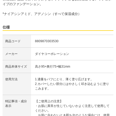
イプのファンデーション。
*ナイアシンアミド、アデノシン（すべて保湿成分）
仕様
商品コード
8809870303530
メーカー
ダイヤコーポレーション
商品本体サイズ
高さ95×奥行75×幅31mm
使用方法
1.適量をパフにとり、薄く塗り広げます。
2.カバーしたい部分にはやさしく叩き込むように塗り
こみます。
特記事項・成分
【ご使用上の注意】
表示
・お肌に異常が生じていないかよく注意して使用して
ください。
お肌に合わないとき即ち次のような場合には、使用