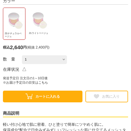
カラー
21:ライトベージュ
23:ナチュラルベ
ージュ
2,640
税込
円
(
税抜 2,400円
)
数 量
△
在庫状況
発送予定日 注文日の1～10日後
※お届け予定日の目安は
こちら
カートに入れる
お気に入り
商品説明
軽い付け心地で肌に密着、ひと塗りで簡単にツヤめく肌に。
保湿成分*配合で日中みずみずしいフレッシュな肌に仕立てるメッシュタ