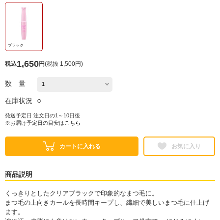
ブラック
1,650
税込
円
(
税抜 1,500円
)
数 量
○
在庫状況
発送予定日 注文日の1～10日後
※お届け予定日の目安は
こちら
カートに入れる
お気に入り
商品説明
くっきりとしたクリアブラックで印象的なまつ毛に。
まつ毛の上向きカールを長時間キープし、繊細で美しいまつ毛に仕上げ
ます。