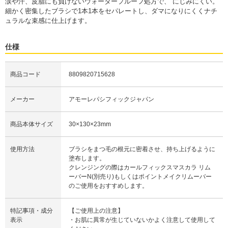
涙や汗、皮脂にも負けないウォータープルーフ処方で、 にじみにくい。
細かく密集したブラシで1本1本をセパレートし、ダマになりにくくナチ
ュラルな束感に仕上げます。
仕様
商品コード
8809820715628
メーカー
アモーレパシフィックジャパン
商品本体サイズ
30×130×23mm
使用方法
ブラシをまつ毛の根元に密着させ、持ち上げるように
塗布します。
クレンジングの際はカールフィックスマスカラ リム
ーバーN(別売り)もしくはポイントメイクリムーバー
のご使用をおすすめします。
特記事項・成分
【ご使用上の注意】
表示
・お肌に異常が生じていないかよく注意して使用して