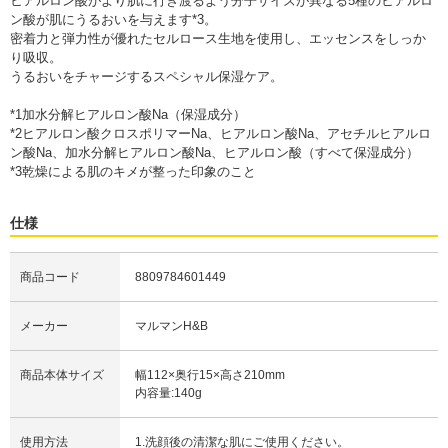
ヒアルロン酸がより肌に行き渡るよう分子サイズが異なる5種のヒアルロ
ン酸が肌にうるおいを与えます*3。
密着力と弾力性が優れたセルロース生地を使用し、エッセンスをしっか
り吸収。
うるおいをチャージするスペシャル保湿ケア。
*1加水分解ヒアルロン酸Na（保湿成分）
*2ヒアルロン酸クロスポリマーNa、ヒアルロン酸Na、アセチルヒアルロ
ン酸Na、加水分解ヒアルロン酸Na、ヒアルロン酸（すべて保湿成分）
*3乾燥による肌のキメが整った印象のこと
仕様
商品コード
8809784601449
メーカー
マルマンH&B
商品本体サイズ
幅112×奥行15×高さ210mm
内容量:140g
使用方法
1.洗顔後の清潔な肌にご使用ください。