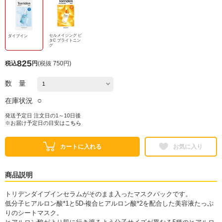
セルメイジング ビ
ダイブイン
タC ブライトニン
グ
825
税込
円
(
税抜 750円
)
数 量
○
在庫状況
発送予定日 注文日の1～10日後
※お届け予定日の目安は
こちら
カートに入れる
お気に入り
商品説明
トリデンダイブインセラムがそのまま入ったマスクパックです。
低分子ヒアルロン酸*1と5D-複合ヒアルロン酸*2を配合した美容液たっぷ
りのシートマスク。