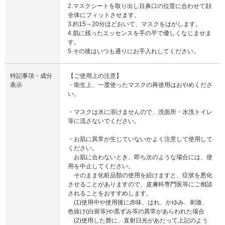
2.マスクシートを取り出し目鼻口の位置に合わせて顔
全体にフィットさせます。
3.約15～20分ほどおいて、マスクをはがします。
4.肌に残ったエッセンスを手の平で優しくなじませま
す。
5.その後はいつも通りにお手入れしてください。
特記事項・成分
【ご使用上の注意】
表示
・衛生上、一度使ったマスクの再使用はおやめくださ
い。
・マスクは水に溶けませんので、洗面所・水洗トイレ
等に流さないでください。
・お肌に異常が生じていないかよく注意して使用して
ください。
お肌に合わないとき、即ち次のような場合には、使
用を中止してください。
そのまま化粧品類の使用を続けますと、症状を悪化
させることがありますので、皮膚科専門医等にご相談
されることをおすすめします。
(1)使用中や使用後に赤味、はれ、かゆみ、刺激、
色抜け(白斑等)や黒ずみ等の異常があらわれた場合
(2)使用した唇に、直射日光があたって上記のよう