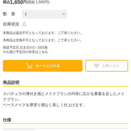
1,650
税込
円
(
税抜 1,500円
)
数 量
△
在庫状況
本商品は返品不可となっております。ご了承ください。
本商品は交換不可となっております。ご了承ください。
発送予定日 注文日の1～10日後
※お届け予定日の目安は
こちら
カートに入れる
お気に入り
商品説明
スパチュラの薄付き感とメイクブラシの均等に広がる要素を足したメイ
クブラシ。
ベースメイクを厚塗り感なく美しく仕上げます。
仕様