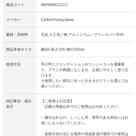
商品コード
8809689211217
メーカー
CjOliveYoungJapan
素材・原材料
毛足:人工毛／柄:アルミニウム／ブラシカバー:EVA
商品本体サイズ
幅50×高さ165×奥行25mm
使用方法
手の甲にファンデーションやコンシーラーを適量取
り、ブラシの両面になじませ、お肌にやさしく塗り広
げます。
※使用したい部位に合った大きさのブラシを選んでお
使いください。
特記事項・成分
【ご使用上の注意】
表示
・記載の用途以外でのご使用はおやめください。
・傷やはれもの、しっしん等、異常のある部位にはお
使いにならないでください。
・直射日光の当たる場所や高温多湿の場所での保管は