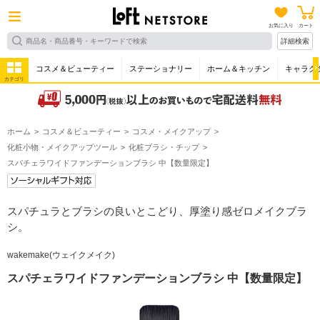
お気に入り
カート
詳細検索
コスメ＆ビューティー
ステーショナリー
ホーム＆キッチン
キャラク
カテゴリ
ホーム
コスメ＆ビューティー
コスメ・メイクアップ
化粧小物・メイクアップツール
化粧ブラシ・チップ
スパチェラワイドファンデーションブラシ 中【数量限定】
スパチュラとブラシの良いとこどり、厚塗り感ゼロメイクブラ
シ。
wakemake(ウェイクメイク)
スパチェラワイドファンデーションブラシ 中【数量限定】