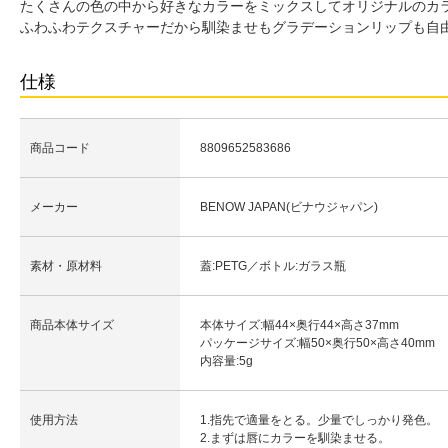
たくさんの色の中から好きなカラーをミックスしてオリジナルのカ
ふわふわテクスチャーだから馴染ませもグラデーションリップも自
仕様
商品コード
8809652583686
メーカー
BENOW JAPAN(ビナウジャパン)
素材・原材料
蓋:PETG／ボトル:ガラス瓶
商品本体サイズ
本体サイズ:幅44×奥行44×高さ37mm
パッケージサイズ:幅50×奥行50×高さ40mm
内容量:5g
使用方法
1.指先で適量をとる。少量でしっかり発色。
2.まずは唇にカラーを馴染ませる。