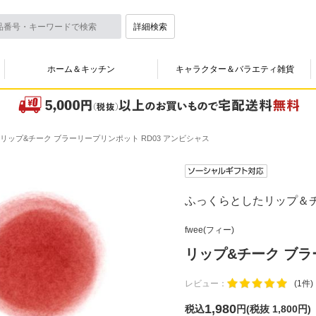
詳細検索
ホーム＆キッチン
キャラクター＆バラエティ雑貨
リップ&チーク ブラーリープリンポット RD03 アンビシャス
ふっくらとしたリップ＆
fwee(フィー)
リップ&チーク ブラ
レビュー：
(1件)
1,980
税込
円
(
税抜 1,800円
)