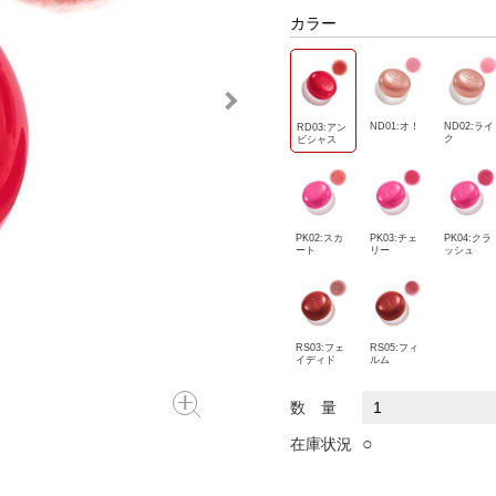
カラー
ND01:オ！
ND02:ライ
RD03:アン
ク
ビシャス
PK02:スカ
PK03:チェ
PK04:クラ
ート
リー
ッシュ
RS03:フェ
RS05:フィ
イディド
ルム
数 量
○
在庫状況