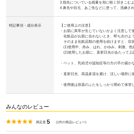
3.指先についている残量を頬に軽く叩きこむ
4.鼻先や目元、あご先などに塗って、洗練さ
特記事項・成分表示
【ご使用上の注意】
・お肌に異常が生じていないかよく注意して
化粧品がお肌に合わないとき、即ち次のよう
そのまま化粧品類の使用を続けますと、症状
(1)使用中、赤み、はれ、かゆみ、刺激、色
(2)使用したお肌に、直射日光があたって上
・ペット、乳幼児や認知症等の方の手の届か
・直射日光、高温多湿を避け、涼しい場所に
・使用後は容器のふたをしっかり閉めて保管
みんなのレビュー
5
満足度
(
1
件の商品レビュー)