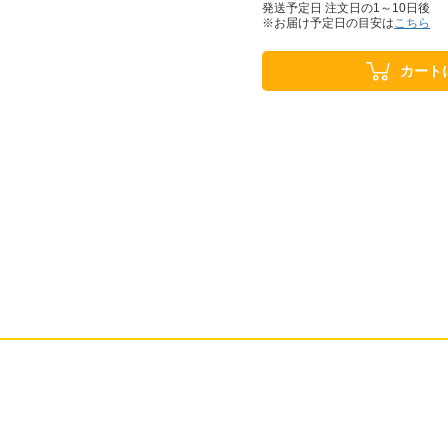
発送予定日 注文日の1～10日後
※お届け予定日の目安は
こちら
カート