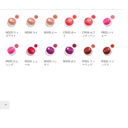
ND03:ウィ
ND04:マイ
ND05:ビー
CR02:ボー
CR04:セブ
PK01:ベイ
ズアウト
イ
ンティーン
ビー
PK05:サム
RD02:ミュ
MV03:バッ
MV05:ボス
RS01:フィ
RS02:リリ
シング
ール
ディ
ーリング
ックス