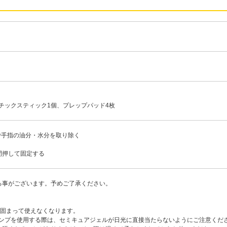
スチックスティック1個、プレップパッド4枚
で手指の油分・水分を取り除く
間押して固定する
る事がございます。予めご了承ください。
が固まって使えなくなります。
ランプを使用する際は、セミキュアジェルが日光に直接当たらないようにご注意くだ