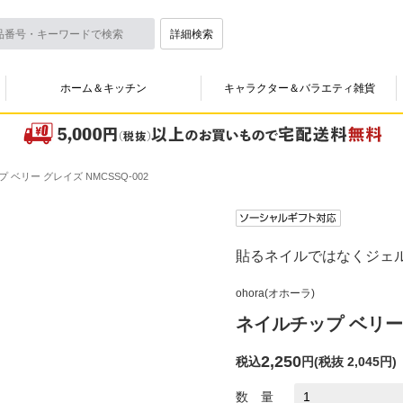
詳細検索
ホーム＆キッチン
キャラクター＆バラエティ雑貨
 ベリー グレイズ NMCSSQ-002
貼るネイルではなくジェ
ohora(オホーラ)
ネイルチップ ベリー 
2,250
税込
円
(
税抜 2,045円
)
数 量