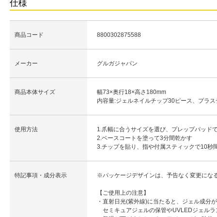
仕様
商品コード
8800302875588
メーカー
グルガジャパン
商品本体サイズ
幅73×奥行18×高さ180mm
内容量:ジェルネイルチップ30ピース、プラ
使用方法
1.爪幅に合うサイズを選び、プレップパッド
2.ベースコートを塗って3分間乾かす
3.チップを貼り、指や付属スティックで10秒
特記事項・成分表示
※パッケージデザインは、予告なく変更にな
【ご使用上の注意】
・直射日光(紫外線)に当たると、ジェル成分
セミキュアジェルの保管やUVLEDジェル