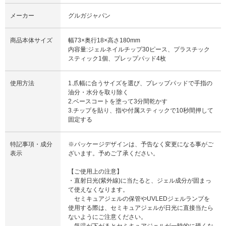
メーカー
グルガジャパン
商品本体サイズ
幅73×奥行18×高さ180mm
内容量:ジェルネイルチップ30ピース、プラスチック
スティック1個、プレップパッド4枚
使用方法
1.爪幅に合うサイズを選び、プレップパッドで手指の
油分・水分を取り除く
2.ベースコートを塗って3分間乾かす
3.チップを貼り、指や付属スティックで10秒間押して
固定する
特記事項・成分
※パッケージデザインは、予告なく変更になる事がご
表示
ざいます。予めご了承ください。
【ご使用上の注意】
・直射日光(紫外線)に当たると、ジェル成分が固まっ
て使えなくなります。
セミキュアジェルの保管やUVLEDジェルランプを
使用する際は、セミキュアジェルが日光に直接当たら
ないようにご注意ください。
気温が下がるとセミキュアジェルが一時的に硬くな