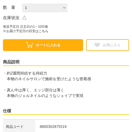
数 量
△
在庫状況
発送予定日 注文日の1～10日後
※お届け予定日の目安は
こちら
カートに入れる
お気に入り
商品説明
・約2週間持続する持続力
本物のネイルサロンで施術を受けたような密着感
・真ん中は厚く、エッジ部分は薄く
本物のジェルネイルのようなシェイプで実現
仕様
商品コード
8800302875519