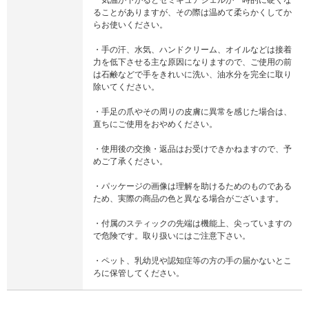
ることがありますが、その際は温めて柔らかくしてか
らお使いください。
・手の汗、水気、ハンドクリーム、オイルなどは接着
力を低下させる主な原因になりますので、ご使用の前
は石鹸などで手をきれいに洗い、油水分を完全に取り
除いてください。
・手足の爪やその周りの皮膚に異常を感じた場合は、
直ちにご使用をおやめください。
・使用後の交換・返品はお受けできかねますので、予
めご了承ください。
・パッケージの画像は理解を助けるためのものである
ため、実際の商品の色と異なる場合がございます。
・付属のスティックの先端は機能上、尖っていますの
で危険です。取り扱いにはご注意下さい。
・ペット、乳幼児や認知症等の方の手の届かないとこ
ろに保管してください。