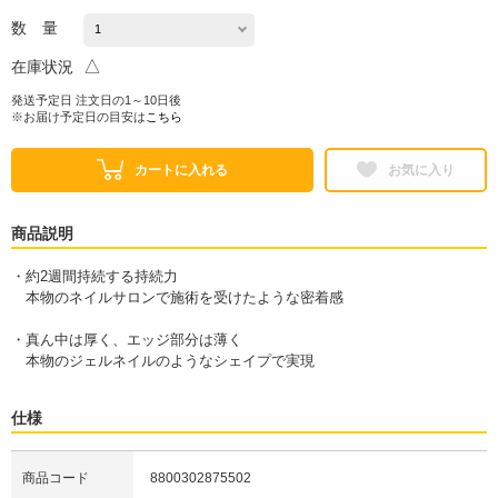
数 量
△
在庫状況
発送予定日 注文日の1～10日後
※お届け予定日の目安は
こちら
カートに入れる
お気に入り
商品説明
・約2週間持続する持続力
本物のネイルサロンで施術を受けたような密着感
・真ん中は厚く、エッジ部分は薄く
本物のジェルネイルのようなシェイプで実現
仕様
商品コード
8800302875502