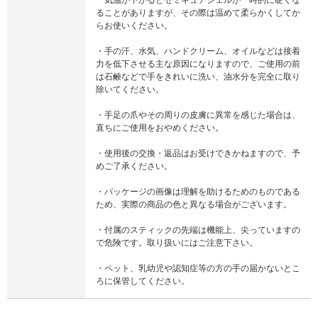
ることがありますが、その際は温めて柔らかくしてか
らお使いください。
・手の汗、水気、ハンドクリーム、オイルなどは接着
力を低下させる主な原因になりますので、ご使用の前
は石鹸などで手をきれいに洗い、油水分を完全に取り
除いてください。
・手足の爪やその周りの皮膚に異常を感じた場合は、
直ちにご使用をおやめください。
・使用後の交換・返品はお受けできかねますので、予
めご了承ください。
・パッケージの画像は理解を助けるためのものである
ため、実際の商品の色と異なる場合がございます。
・付属のスティックの先端は機能上、尖っていますの
で危険です。取り扱いにはご注意下さい。
・ペット、乳幼児や認知症等の方の手の届かないとこ
ろに保管してください。