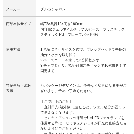
メーカー
グルガジャパン
商品本体サイズ
幅73×奥行18×高さ180mm
内容量:ジェルネイルチップ30ピース、プラスチック
スティック1個、プレップパッド4枚
使用方法
1.爪幅に合うサイズを選び、プレップパッドで手指の
油分・水分を取り除く
2.ベースコートを塗って3分間乾かす
3.チップを貼り、指や付属スティックで10秒間押して
固定する
特記事項・成分
※パッケージデザインは、予告なく変更になる事がご
表示
ざいます。予めご了承ください。
【ご使用上の注意】
・直射日光(紫外線)に当たると、ジェル成分が固まっ
て使えなくなります。
セミキュアジェルの保管やUVLEDジェルランプを
使用する際は、セミキュアジェルが日光に直接当たら
ないようにご注意ください。
気温が下がるとセミキュアジェルが一時的に硬くな