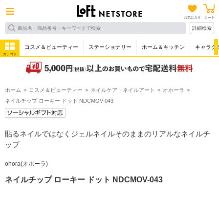
お気に入り
カート
詳細検索
コスメ＆ビューティー
ステーショナリー
ホーム＆キッチン
キャラク
カテゴリ
ホーム
コスメ＆ビューティー
ネイルケア・ネイルアート
オホーラ
ネイルチップ ローキー ドット NDCMOV-043
貼るネイルではなくジェルネイルそのままのリアルなネイルチ
ップ
ohora(オホーラ)
ネイルチップ ローキー ドット NDCMOV-043