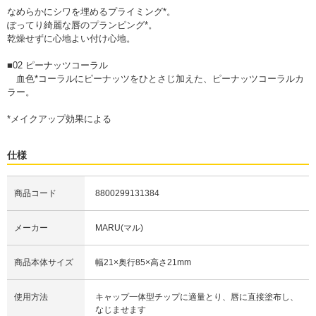
なめらかにシワを埋めるプライミング*。
ぽってり綺麗な唇のプランピング*。
乾燥せずに心地よい付け心地。
■02 ピーナッツコーラル
血色*コーラルにピーナッツをひとさじ加えた、ピーナッツコーラルカ
ラー。
*メイクアップ効果による
仕様
商品コード
8800299131384
メーカー
MARU(マル)
商品本体サイズ
幅21×奥行85×高さ21mm
使用方法
キャップ一体型チップに適量とり、唇に直接塗布し、
なじませます