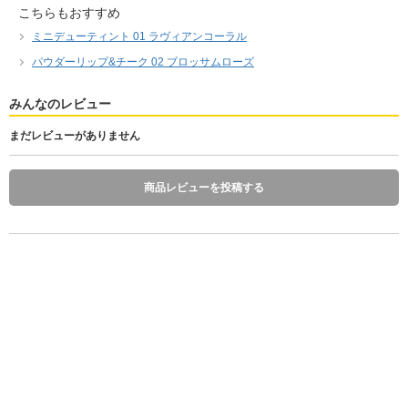
こちらもおすすめ
ミニデューティント 01 ラヴィアンコーラル
パウダーリップ&チーク 02 ブロッサムローズ
みんなのレビュー
まだレビューがありません
商品レビューを投稿する
パウダーベルベットティント 02 ピーナッツコーラル
1,650
税込
円
(
税抜 1,500円
)
数 量
発送予定日 注文日の1～10日後
※お届け予定日の目安は
こちら