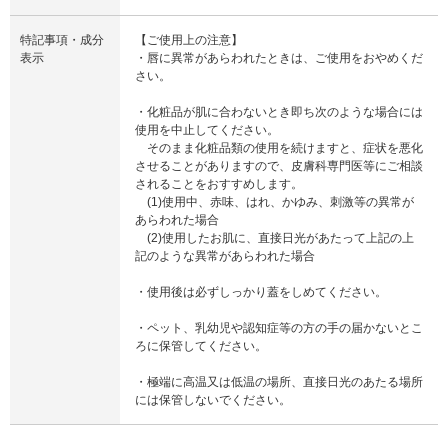
特記事項・成分
【ご使用上の注意】
表示
・唇に異常があらわれたときは、ご使用をおやめくだ
さい。
・化粧品が肌に合わないとき即ち次のような場合には
使用を中止してください。
そのまま化粧品類の使用を続けますと、症状を悪化
させることがありますので、皮膚科専門医等にご相談
されることをおすすめします。
(1)使用中、赤味、はれ、かゆみ、刺激等の異常が
あらわれた場合
(2)使用したお肌に、直接日光があたって上記の上
記のような異常があらわれた場合
・使用後は必ずしっかり蓋をしめてください。
・ペット、乳幼児や認知症等の方の手の届かないとこ
ろに保管してください。
・極端に高温又は低温の場所、直接日光のあたる場所
には保管しないでください。