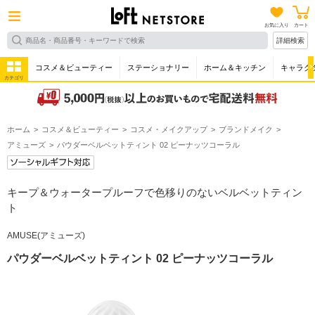
お気に入り
カート
詳細検索
コスメ＆ビューティー
ステーショナリー
ホーム＆キッチン
キャラク
カテゴリ
ホーム
コスメ＆ビューティー
コスメ・メイクアップ
ブランドメイク
アミューズ
パウダーベルベットティント 02 ピーナッツコーラル
キープ＆ウォータープルーフで色移りのないベルベットティン
ト
AMUSE(アミューズ)
パウダーベルベットティント 02 ピーナッツコーラル