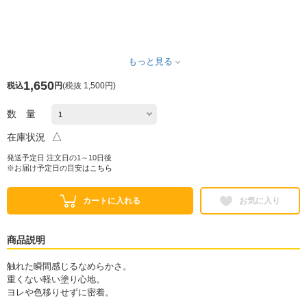
もっと見る
1,650
税込
円
(
税抜 1,500円
)
数 量
△
在庫状況
発送予定日 注文日の1～10日後
※お届け予定日の目安は
こちら
カートに入れる
お気に入り
商品説明
触れた瞬間感じるなめらかさ。
重くない軽い塗り心地。
ヨレや色移りせずに密着。