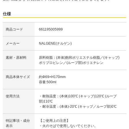
仕様
商品コード
661195005999
メーカー
NALGENE(ナルゲン)
素材・原材料
原料樹脂：(本体)飽和ポリエステル樹脂／(キャップ)
ポリプロピレン／(ループ部)ポリエチレン
商品本体サイズ
約Φ69×H170mm
容量:500ml
使用方法
・耐熱温度：(本体)100℃ (キャップ)120℃ (ループ
部)110℃
・耐冷温度：(本体)-20℃ (キャップ／ループ部)0℃
特記事項・成分
【ご使用上の注意】
表示
・火のそばで使用しないでください。