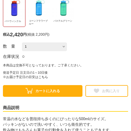
コーンフラワーブ
パステルグリーン
パーウィンクル
ルー
2,420
税込
円
(
税抜 2,200円
)
数 量
○
在庫状況
本商品は交換不可となっております。ご了承ください。
発送予定日 注文日の1～10日後
※お届け予定日の目安は
こちら
カートに入れる
お気に入り
商品説明
常温の水などを普段持ち歩くのにぴったりな500mlのサイズ。
パッキンがないので洗いやすく、いつも衛生的です。
飲み物はもちろんお菓子や行動食を入れて使うこともできます。