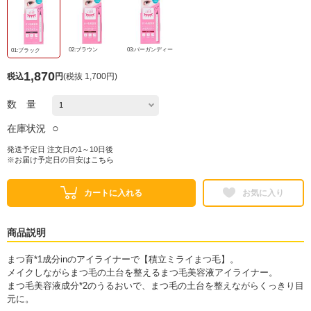
02:ブラウン
03:バーガンディー
01:ブラック
1,870
税込
円
(
税抜 1,700円
)
数 量
○
在庫状況
発送予定日 注文日の1～10日後
※お届け予定日の目安は
こちら
カートに入れる
お気に入り
商品説明
まつ育*1成分inのアイライナーで【積立ミライまつ毛】。
メイクしながらまつ毛の土台を整えるまつ毛美容液アイライナー。
まつ毛美容液成分*2のうるおいで、まつ毛の土台を整えながらくっきり目
元に。