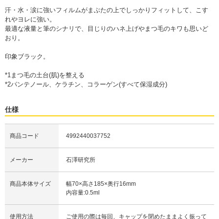
汗・水・涙に強いフィルムがまぶたの上でしっかりフィットして、こす
れやヨレに強い。
最適な液量と筆のシナリで、目じりのハネ上げやまつ毛のキワも思いど
おり。
印象ブラック。
*1まつ毛の土台(肌)を整える
*2パンテノール、ケラチン、コラーゲン(すべて保湿成分)
仕様
商品コード
4992440037752
メーカー
石澤研究所
商品本体サイズ
幅70×高さ185×奥行16mm
内容量:0.5ml
使用方法
ご使用の際は毎回、キャップを閉めたままよく振って