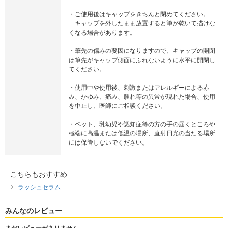
・ご使用後はキャップをきちんと閉めてください。
キャップを外したまま放置すると筆が乾いて描けな
くなる場合があります。
・筆先の傷みの要因になりますので、キャップの開閉
は筆先がキャップ側面にふれないように水平に開閉し
てください。
・使用中や使用後、刺激またはアレルギーによる赤
み、かゆみ、痛み、腫れ等の異常が現れた場合、使用
を中止し、医師にご相談ください。
・ペット、乳幼児や認知症等の方の手の届くところや
極端に高温または低温の場所、直射日光の当たる場所
には保管しないでください。
こちらもおすすめ
ラッシュセラム
みんなのレビュー