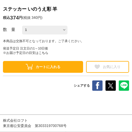
ステッカー いのうえ彩 羊
374
税込
円
(
税抜 340円
)
数 量
本商品は交換不可となっております。ご了承ください。
発送予定日 注文日の1～10日後
※お届け予定日の目安は
こちら
カートに入れる
お気に入り
シェアする
株式会社ロフト
東京都公安委員会 第303319700768号