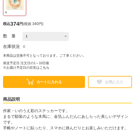
羊
374
税込
円
(
税抜 340円
)
数 量
○
在庫状況
本商品は交換不可となっております。ご了承ください。
発送予定日 注文日の1～10日後
※お届け予定日の目安は
こちら
カートに入れる
お気に入り
商品説明
作家・いのうえ彩のステッカーです。
まるで額装のような木馬に、金箔ふんだんにあしらった美しいデザイン
です。
手帳やノートに貼ったり、スマホに挟んだりとお楽しみいただけます。