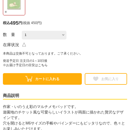
羊
495
税込
円
(
税抜 450円
)
数 量
△
在庫状況
本商品は交換不可となっております。ご了承ください。
発送予定日 注文日の1～10日後
※お届け予定日の目安は
こちら
カートに入れる
お気に入り
商品説明
作家・いのうえ彩のマルチメモパッドです。
遊園地のチケット風な可愛らしいイラストが両面に描かれた贅沢なデザ
インです。
穴を開けるとM6サイズの手帳やバインダーにもピッタリなので、色々と
お楽しみいただけます。