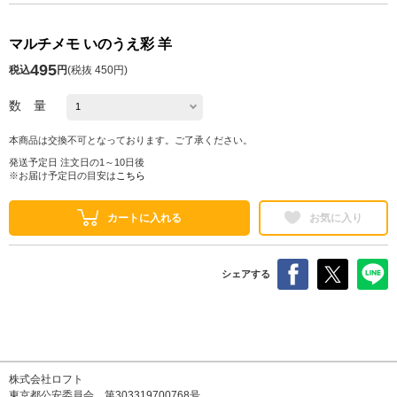
マルチメモ いのうえ彩 羊
495
税込
円
(
税抜 450円
)
数 量
本商品は交換不可となっております。ご了承ください。
発送予定日 注文日の1～10日後
※お届け予定日の目安は
こちら
カートに入れる
お気に入り
シェアする
株式会社ロフト
東京都公安委員会 第303319700768号