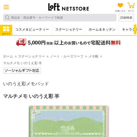
お気に入り
カート
詳細検索
コスメ＆ビューティー
ステーショナリー
ホーム＆キッチン
キャラク
カテゴリ
ホーム
ステーショナリー
ノート・ルーズリーフ
メモ帳
マルチメモ いのうえ彩 羊
いのうえ彩メモパッド
マルチメモ いのうえ彩 羊