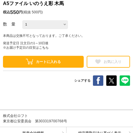
A5ファイル いのうえ彩 木馬
550
税込
円
(
税抜 500円
)
数 量
本商品は交換不可となっております。ご了承ください。
発送予定日 注文日の1～10日後
※お届け予定日の目安は
こちら
カートに入れる
お気に入り
シェアする
株式会社ロフト
東京都公安委員会 第303319700768号
販売会社情報
特定商取引法に基づく表示