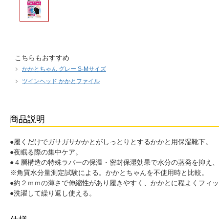
こちらもおすすめ
かかとちゃん グレー S-Mサイズ
ツインヘッド かかとファイル
商品説明
●履くだけでガサガサかかとがしっとりとするかかと用保湿靴下。
●夜眠る際の集中ケア。
●４層構造の特殊ラバーの保温・密封保湿効果で水分の蒸発を抑え
※角質水分量測定試験による。かかとちゃんを不使用時と比較。
●約２ｍｍの薄さで伸縮性があり履きやすく、かかとに程よくフィ
●洗濯して繰り返し使える。