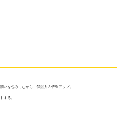
、潤いを包みこむから、保湿力３倍※アップ。
ットする。