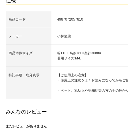
仕様
商品コード
4987072057810
メーカー
小林製薬
商品本体サイズ
幅110× 高さ180×奥行30mm
着用サイズ:M-L
特記事項・成分表示
【ご使用上の注意】
・使用上の注意をよくお読みになってからご
・ペット、乳幼児や認知症等の方の手の届か
みんなのレビュー
まだレビューがありません