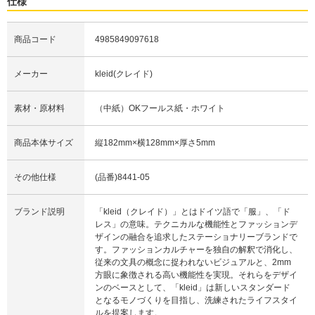
仕様
商品コード
4985849097618
メーカー
kleid(クレイド)
素材・原材料
（中紙）OKフールス紙・ホワイト
商品本体サイズ
縦182mm×横128mm×厚さ5mm
その他仕様
(品番)8441-05
ブランド説明
「kleid（クレイド）」とはドイツ語で「服」、「ド
レス」の意味。テクニカルな機能性とファッションデ
ザインの融合を追求したステーショナリーブランドで
す。ファッションカルチャーを独自の解釈で消化し、
従来の文具の概念に捉われないビジュアルと、2mm
方眼に象徴される高い機能性を実現。それらをデザイ
ンのベースとして、「kleid」は新しいスタンダード
となるモノづくりを目指し、洗練されたライフスタイ
ルを提案します。