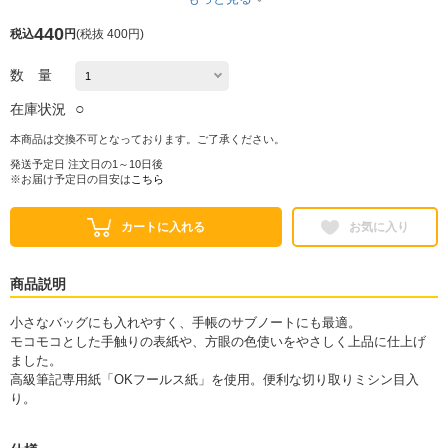
440
税込
円
(
税抜 400円
)
数 量
○
在庫状況
本商品は交換不可となっております。ご了承ください。
発送予定日 注文日の1～10日後
※お届け予定日の目安は
こちら
カートに入れる
お気に入り
商品説明
小さなバッグにも入れやすく、手帳のサブノートにも最適。
モコモコとした手触りの表紙や、方眼の色使いをやさしく上品に仕上げ
ました。
高級筆記専用紙「OKフールス紙」を使用。便利な切り取りミシン目入
り。