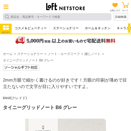
お気に入り
カート
詳細検索
コスメ＆ビューティー
ステーショナリー
ホーム＆キッチン
キャラク
カテゴリ
ホーム
ステーショナリー
ノート・ルーズリーフ
綴じノート
タイニーグリッドノート B6 グレー
2mm方眼で細かく書けるのが好きです！方眼の印刷が薄めで目
立たないので文字が目に入りやすいですよ。
kleid(クレイド)
タイニーグリッドノート B6 グレー