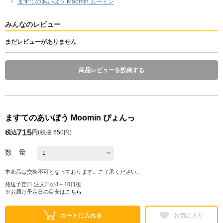
ますてのあいぼう Moomin ムーミン
みんなのレビュー
まだレビューがありません
商品レビューを投稿する
ますてのあいぼう Moomin ぴょんっ
715
税込
円
(
税抜 650円
)
数 量
本商品は交換不可となっております。ご了承ください。
発送予定日 注文日の1～10日後
※お届け予定日の目安は
こちら
カートに入れる
お気に入り