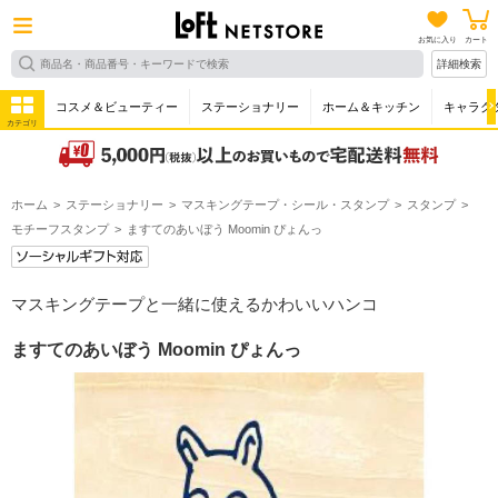
お気に入り
カート
詳細検索
コスメ＆ビューティー
ステーショナリー
ホーム＆キッチン
キャラク
カテゴリ
ホーム
ステーショナリー
マスキングテープ・シール・スタンプ
スタンプ
モチーフスタンプ
ますてのあいぼう Moomin ぴょんっ
マスキングテープと一緒に使えるかわいいハンコ
ますてのあいぼう Moomin ぴょんっ