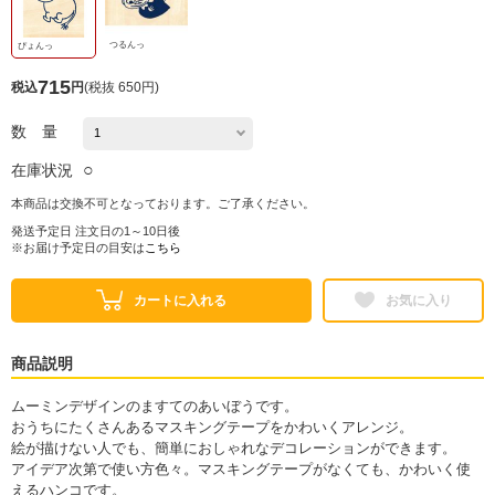
つるんっ
ぴょんっ
715
税込
円
(
税抜 650円
)
数 量
○
在庫状況
本商品は交換不可となっております。ご了承ください。
発送予定日 注文日の1～10日後
※お届け予定日の目安は
こちら
カートに入れる
お気に入り
商品説明
ムーミンデザインのますてのあいぼうです。
おうちにたくさんあるマスキングテープをかわいくアレンジ。
絵が描けない人でも、簡単におしゃれなデコレーションができます。
アイデア次第で使い方色々。マスキングテープがなくても、かわいく使
えるハンコです。